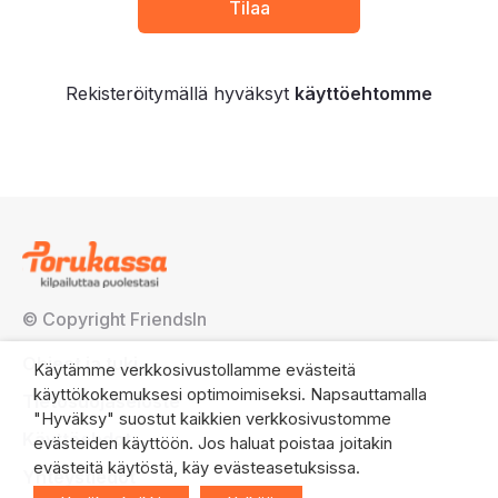
Rekisteröitymällä hyväksyt
käyttöehtomme
© Copyright FriendsIn
Ohjeet ja tuki
Käytämme verkkosivustollamme evästeitä
käyttökokemuksesi optimoimiseksi. Napsauttamalla
Tietosuojaseloste
"Hyväksy" suostut kaikkien verkkosivustomme
Käyttöehdot
evästeiden käyttöön. Jos haluat poistaa joitakin
evästeitä käytöstä, käy evästeasetuksissa.
Yhteystiedot