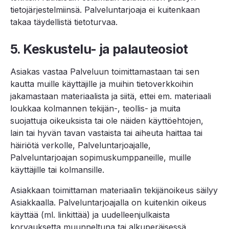
tietojärjestelmiinsä. Palveluntarjoaja ei kuitenkaan
takaa täydellistä tietoturvaa.
5. Keskustelu- ja palauteosiot
Asiakas vastaa Palveluun toimittamastaan tai sen
kautta muille käyttäjille ja muihin tietoverkkoihin
jakamastaan materiaalista ja siitä, ettei em. materiaali
loukkaa kolmannen tekijän-, teollis- ja muita
suojattuja oikeuksista tai ole näiden käyttöehtojen,
lain tai hyvän tavan vastaista tai aiheuta haittaa tai
häiriötä verkolle, Palveluntarjoajalle,
Palveluntarjoajan sopimuskumppaneille, muille
käyttäjille tai kolmansille.
Asiakkaan toimittaman materiaalin tekijänoikeus säilyy
Asiakkaalla. Palveluntarjoajalla on kuitenkin oikeus
käyttää (ml. linkittää) ja uudelleenjulkaista
korvauksetta muunneltuna tai alkuperäisessä