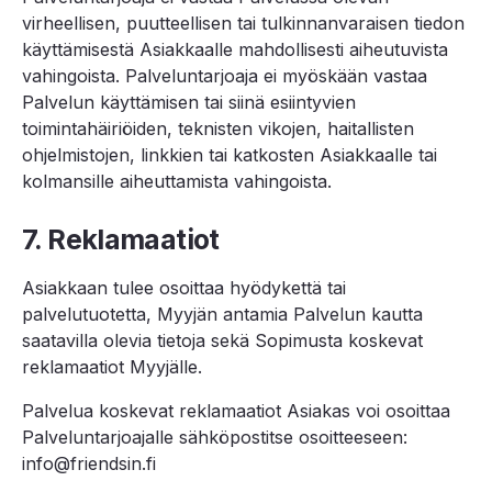
virheellisen, puutteellisen tai tulkinnanvaraisen tiedon
käyttämisestä Asiakkaalle mahdollisesti aiheutuvista
vahingoista. Palveluntarjoaja ei myöskään vastaa
Palvelun käyttämisen tai siinä esiintyvien
toimintahäiriöiden, teknisten vikojen, haitallisten
ohjelmistojen, linkkien tai katkosten Asiakkaalle tai
kolmansille aiheuttamista vahingoista.
7. Reklamaatiot
Asiakkaan tulee osoittaa hyödykettä tai
palvelutuotetta, Myyjän antamia Palvelun kautta
saatavilla olevia tietoja sekä Sopimusta koskevat
reklamaatiot Myyjälle.
Palvelua koskevat reklamaatiot Asiakas voi osoittaa
Palveluntarjoajalle sähköpostitse osoitteeseen:
info@friendsin.fi