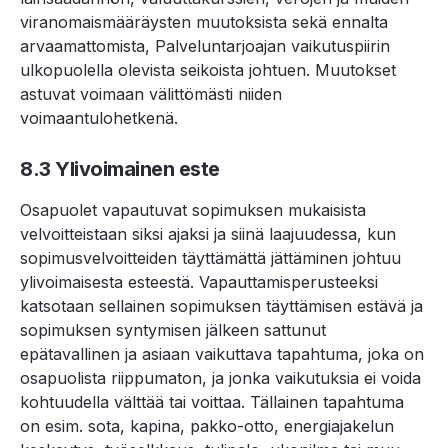
viranomaismääräysten muutoksista sekä ennalta
arvaamattomista, Palveluntarjoajan vaikutuspiirin
ulkopuolella olevista seikoista johtuen. Muutokset
astuvat voimaan välittömästi niiden
voimaantulohetkenä.
8.3 Ylivoimainen este
Osapuolet vapautuvat sopimuksen mukaisista
velvoitteistaan siksi ajaksi ja siinä laajuudessa, kun
sopimusvelvoitteiden täyttämättä jättäminen johtuu
ylivoimaisesta esteestä. Vapauttamisperusteeksi
katsotaan sellainen sopimuksen täyttämisen estävä ja
sopimuksen syntymisen jälkeen sattunut
epätavallinen ja asiaan vaikuttava tapahtuma, joka on
osapuolista riippumaton, ja jonka vaikutuksia ei voida
kohtuudella välttää tai voittaa. Tällainen tapahtuma
on esim. sota, kapina, pakko-otto, energiajakelun