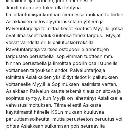
kilpailutusajankohdan, johon mennessä
ilmoittautumisen tulee olla tehtynä.
Ilmoittautumisjankohtaan mennessä mukaan tulleiden
Asiakkaiden ostovolyymi lasketaan yhteen ja
Palveuntarjoaja toimittaa tiedot kootusti Myyjille, jotka
ovat ilmaisseet halukkuutensa tehdä tarjous. Myyjät
voivat vaihdella eri kilpailutuskierroksilla.
Paveluntarjoaja valitsee ostopoolille annettujen
tarjousten perusteella sopivimman tuotteen mm.
hinnan perusteella ja ilmoittaa pooliin osallistuneille
voittaneen tarjouksen ehdot. Palveluntarjoaja
toimittaa Asiakkaiden yksilöidyt tiedot kilpailutuksen
voittaneelle Myyjälle Sopimuksen laatimista varten.
Asiakkaan Palvelun kautta tekemä tilaus on sitova ja
sopimus syntyy, kun Myyjä on lähettänyt Asiakkaalle
vahvistusilmoituksen. Tämä ei estä Asikasta
käyttämästä hänelle KSLn mukaan kuuluvaa
peruuttamisoikeutta, mutta perusteeton peruutus voi
johtaa Asiakkaan sulkemisen pois seuraavilta