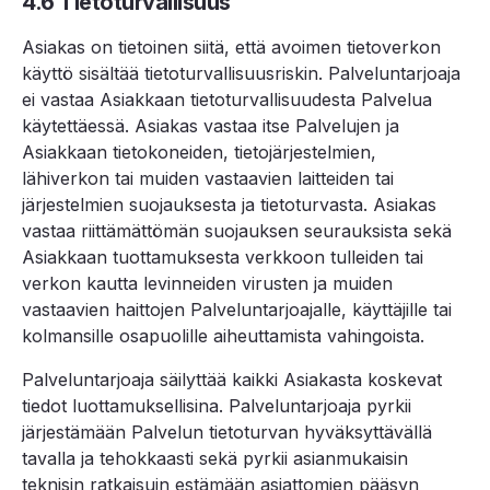
4.6 Tietoturvallisuus
Asiakas on tietoinen siitä, että avoimen tietoverkon
käyttö sisältää tietoturvallisuusriskin. Palveluntarjoaja
ei vastaa Asiakkaan tietoturvallisuudesta Palvelua
käytettäessä. Asiakas vastaa itse Palvelujen ja
Asiakkaan tietokoneiden, tietojärjestelmien,
lähiverkon tai muiden vastaavien laitteiden tai
järjestelmien suojauksesta ja tietoturvasta. Asiakas
vastaa riittämättömän suojauksen seurauksista sekä
Asiakkaan tuottamuksesta verkkoon tulleiden tai
verkon kautta levinneiden virusten ja muiden
vastaavien haittojen Palveluntarjoajalle, käyttäjille tai
kolmansille osapuolille aiheuttamista vahingoista.
Palveluntarjoaja säilyttää kaikki Asiakasta koskevat
tiedot luottamuksellisina. Palveluntarjoaja pyrkii
järjestämään Palvelun tietoturvan hyväksyttävällä
tavalla ja tehokkaasti sekä pyrkii asianmukaisin
teknisin ratkaisuin estämään asiattomien pääsyn