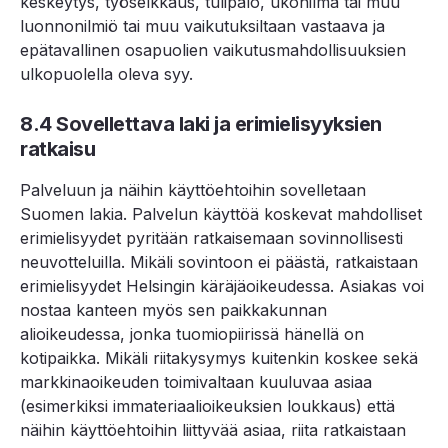
keskeytys, työselkkaus, tulipalo, ukonilma tai muu
luonnonilmiö tai muu vaikutuksiltaan vastaava ja
epätavallinen osapuolien vaikutusmahdollisuuksien
ulkopuolella oleva syy.
8.4 Sovellettava laki ja erimielisyyksien
ratkaisu
Palveluun ja näihin käyttöehtoihin sovelletaan
Suomen lakia. Palvelun käyttöä koskevat mahdolliset
erimielisyydet pyritään ratkaisemaan sovinnollisesti
neuvotteluilla. Mikäli sovintoon ei päästä, ratkaistaan
erimielisyydet Helsingin käräjäoikeudessa. Asiakas voi
nostaa kanteen myös sen paikkakunnan
alioikeudessa, jonka tuomiopiirissä hänellä on
kotipaikka. Mikäli riitakysymys kuitenkin koskee sekä
markkinaoikeuden toimivaltaan kuuluvaa asiaa
(esimerkiksi immateriaalioikeuksien loukkaus) että
näihin käyttöehtoihin liittyvää asiaa, riita ratkaistaan