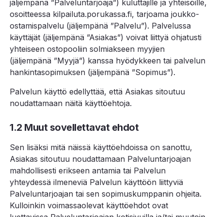
jäljempänä ”Palveluntarjoaja”) kuluttajille ja yhteisöille,
osoitteessa kilpailuta.porukassa.fi, tarjoama joukko-
ostamispalvelu (jäljempänä ”Palvelu”). Palvelussa
käyttäjät (jäljempänä ”Asiakas”) voivat liittyä ohjatusti
yhteiseen ostopooliin solmiakseen myyjien
(jäljempänä ”Myyjä”) kanssa hyödykkeen tai palvelun
hankintasopimuksen (jäljempänä ”Sopimus”).
Palvelun käyttö edellyttää, että Asiakas sitoutuu
noudattamaan näitä käyttöehtoja.
1.2 Muut sovellettavat ehdot
Sen lisäksi mitä näissä käyttöehdoissa on sanottu,
Asiakas sitoutuu noudattamaan Palveluntarjoajan
mahdollisesti erikseen antamia tai Palvelun
yhteydessä ilmeneviä Palvelun käyttöön liittyviä
Palveluntarjoajan tai sen sopimuskumppanin ohjeita.
Kulloinkin voimassaolevat käyttöehdot ovat