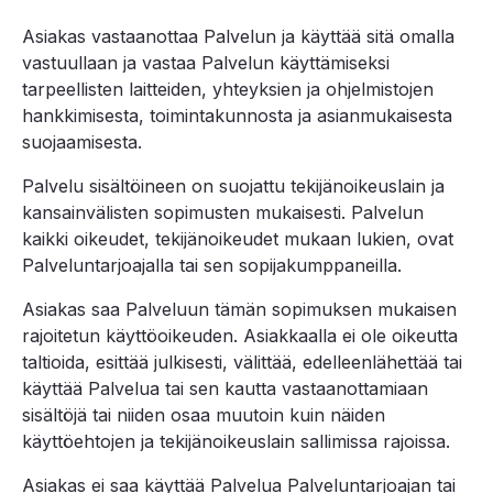
Asiakas vastaanottaa Palvelun ja käyttää sitä omalla
vastuullaan ja vastaa Palvelun käyttämiseksi
tarpeellisten laitteiden, yhteyksien ja ohjelmistojen
hankkimisesta, toimintakunnosta ja asianmukaisesta
suojaamisesta.
Palvelu sisältöineen on suojattu tekijänoikeuslain ja
kansainvälisten sopimusten mukaisesti. Palvelun
kaikki oikeudet, tekijänoikeudet mukaan lukien, ovat
Palveluntarjoajalla tai sen sopijakumppaneilla.
Asiakas saa Palveluun tämän sopimuksen mukaisen
rajoitetun käyttöoikeuden. Asiakkaalla ei ole oikeutta
taltioida, esittää julkisesti, välittää, edelleenlähettää tai
käyttää Palvelua tai sen kautta vastaanottamiaan
sisältöjä tai niiden osaa muutoin kuin näiden
käyttöehtojen ja tekijänoikeuslain sallimissa rajoissa.
Asiakas ei saa käyttää Palvelua Palveluntarjoajan tai