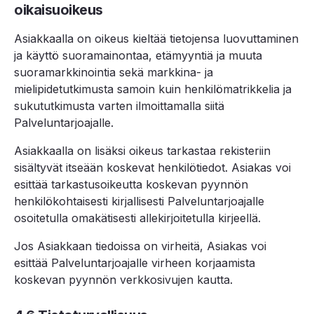
oikaisuoikeus
Asiakkaalla on oikeus kieltää tietojensa luovuttaminen
ja käyttö suoramainontaa, etämyyntiä ja muuta
suoramarkkinointia sekä markkina- ja
mielipidetutkimusta samoin kuin henkilömatrikkelia ja
sukututkimusta varten ilmoittamalla siitä
Palveluntarjoajalle.
Asiakkaalla on lisäksi oikeus tarkastaa rekisteriin
sisältyvät itseään koskevat henkilötiedot. Asiakas voi
esittää tarkastusoikeutta koskevan pyynnön
henkilökohtaisesti kirjallisesti Palveluntarjoajalle
osoitetulla omakätisesti allekirjoitetulla kirjeellä.
Jos Asiakkaan tiedoissa on virheitä, Asiakas voi
esittää Palveluntarjoajalle virheen korjaamista
koskevan pyynnön verkkosivujen kautta.