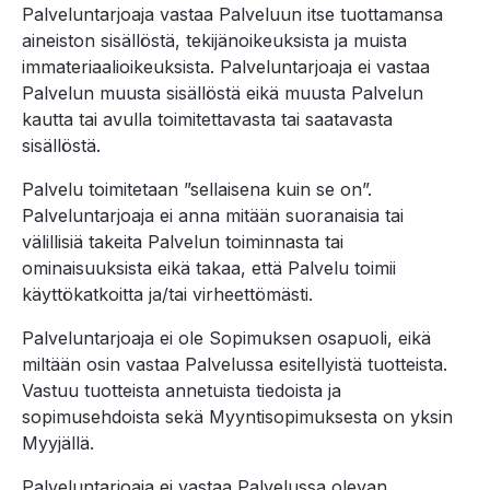
Palveluntarjoaja vastaa Palveluun itse tuottamansa
aineiston sisällöstä, tekijänoikeuksista ja muista
immateriaalioikeuksista. Palveluntarjoaja ei vastaa
Palvelun muusta sisällöstä eikä muusta Palvelun
kautta tai avulla toimitettavasta tai saatavasta
sisällöstä.
Palvelu toimitetaan ”sellaisena kuin se on”.
Palveluntarjoaja ei anna mitään suoranaisia tai
välillisiä takeita Palvelun toiminnasta tai
ominaisuuksista eikä takaa, että Palvelu toimii
käyttökatkoitta ja/tai virheettömästi.
Palveluntarjoaja ei ole Sopimuksen osapuoli, eikä
miltään osin vastaa Palvelussa esitellyistä tuotteista.
Vastuu tuotteista annetuista tiedoista ja
sopimusehdoista sekä Myyntisopimuksesta on yksin
Myyjällä.
Palveluntarjoaja ei vastaa Palvelussa olevan