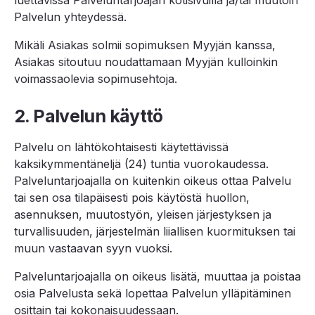
luettavissa Palveluntarjoajan kotisivuilla ja/tai muutoin
Palvelun yhteydessä.
Mikäli Asiakas solmii sopimuksen Myyjän kanssa,
Asiakas sitoutuu noudattamaan Myyjän kulloinkin
voimassaolevia sopimusehtoja.
2. Palvelun käyttö
Palvelu on lähtökohtaisesti käytettävissä
kaksikymmentäneljä (24) tuntia vuorokaudessa.
Palveluntarjoajalla on kuitenkin oikeus ottaa Palvelu
tai sen osa tilapäisesti pois käytöstä huollon,
asennuksen, muutostyön, yleisen järjestyksen ja
turvallisuuden, järjestelmän liiallisen kuormituksen tai
muun vastaavan syyn vuoksi.
Palveluntarjoajalla on oikeus lisätä, muuttaa ja poistaa
osia Palvelusta sekä lopettaa Palvelun ylläpitäminen
osittain tai kokonaisuudessaan.