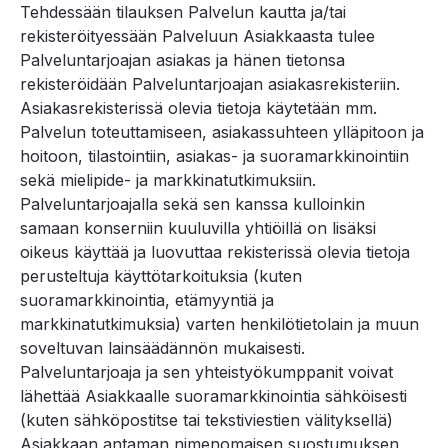
Tehdessään tilauksen Palvelun kautta ja/tai
rekisteröityessään Palveluun Asiakkaasta tulee
Palveluntarjoajan asiakas ja hänen tietonsa
rekisteröidään Palveluntarjoajan asiakasrekisteriin.
Asiakasrekisterissä olevia tietoja käytetään mm.
Palvelun toteuttamiseen, asiakassuhteen ylläpitoon ja
hoitoon, tilastointiin, asiakas- ja suoramarkkinointiin
sekä mielipide- ja markkinatutkimuksiin.
Palveluntarjoajalla sekä sen kanssa kulloinkin
samaan konserniin kuuluvilla yhtiöillä on lisäksi
oikeus käyttää ja luovuttaa rekisterissä olevia tietoja
perusteltuja käyttötarkoituksia (kuten
suoramarkkinointia, etämyyntiä ja
markkinatutkimuksia) varten henkilötietolain ja muun
soveltuvan lainsäädännön mukaisesti.
Palveluntarjoaja ja sen yhteistyökumppanit voivat
lähettää Asiakkaalle suoramarkkinointia sähköisesti
(kuten sähköpostitse tai tekstiviestien välityksellä)
Asiakkaan antaman nimenomaisen suostumuksen