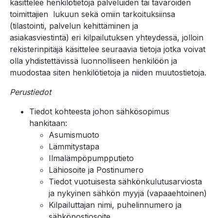
käsittelee henkilötietoja palveluiden tai tavaroiden
toimittajien lukuun sekä omiin tarkoituksiinsa
(tilastointi, palvelun kehittäminen ja
asiakasviestintä) eri kilpailutuksen yhteydessä, jolloin
rekisterinpitäjä käsittelee seuraavia tietoja jotka voivat
olla yhdistettävissä luonnolliseen henkilöön ja
muodostaa siten henkilötietoja ja niiden muutostietoja.
Perustiedot
Tiedot kohteesta johon sähkösopimus
hankitaan:
Asumismuoto
Lämmitystapa
Ilmalämpöpumpputieto
Lähiosoite ja Postinumero
Tiedot vuotuisesta sähkönkulutusarviosta
ja nykyinen sähkön myyjä (vapaaehtoinen)
Kilpailuttajan nimi, puhelinnumero ja
sähköpostiosoite