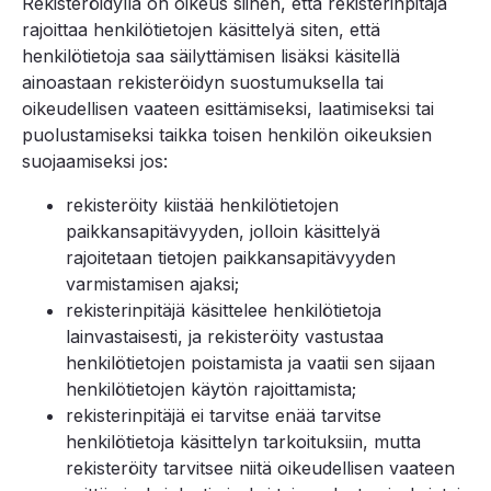
Rekisteröidyllä on oikeus siihen, että rekisterinpitäjä
rajoittaa henkilötietojen käsittelyä siten, että
henkilötietoja saa säilyttämisen lisäksi käsitellä
ainoastaan rekisteröidyn suostumuksella tai
oikeudellisen vaateen esittämiseksi, laatimiseksi tai
puolustamiseksi taikka toisen henkilön oikeuksien
suojaamiseksi jos:
rekisteröity kiistää henkilötietojen
paikkansapitävyyden, jolloin käsittelyä
rajoitetaan tietojen paikkansapitävyyden
varmistamisen ajaksi;
rekisterinpitäjä käsittelee henkilötietoja
lainvastaisesti, ja rekisteröity vastustaa
henkilötietojen poistamista ja vaatii sen sijaan
henkilötietojen käytön rajoittamista;
rekisterinpitäjä ei tarvitse enää tarvitse
henkilötietoja käsittelyn tarkoituksiin, mutta
rekisteröity tarvitsee niitä oikeudellisen vaateen