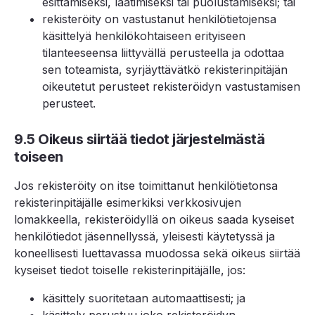
esittämiseksi, laatimiseksi tai puolustamiseksi; tai
rekisteröity on vastustanut henkilötietojensa
käsittelyä henkilökohtaiseen erityiseen
tilanteeseensa liittyvällä perusteella ja odottaa
sen toteamista, syrjäyttävätkö rekisterinpitäjän
oikeutetut perusteet rekisteröidyn vastustamisen
perusteet.
9.5 Oikeus siirtää tiedot järjestelmästä
toiseen
Jos rekisteröity on itse toimittanut henkilötietonsa
rekisterinpitäjälle esimerkiksi verkkosivujen
lomakkeella, rekisteröidyllä on oikeus saada kyseiset
henkilötiedot jäsennellyssä, yleisesti käytetyssä ja
koneellisesti luettavassa muodossa sekä oikeus siirtää
kyseiset tiedot toiselle rekisterinpitäjälle, jos:
käsittely suoritetaan automaattisesti; ja
käsittely perustuu joko rekisteröidyn