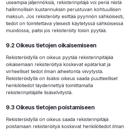
useampia jäljennöksiä, rekisterinpitäjä voi periä niistä
hallinnollisiin kustannuksiin perustuvan kohtuullisen
maksun. Jos rekisteröity esittää pyynnön sähköisesti,
tiedot on toimitettava yleisesti käytetyssä sähköisessä
muodossa, paitsi jos rekisteröity toisin pyytää.
9.2 Oikeus tietojen oikaisemiseen
Rekisteröidyllä on oikeus pyytää rekisterinpitäjää
oikaisemaan rekisteröityä koskevat epätarkat ja
virheelliset tiedot ilman aiheetonta viivytystä.
Rekisteröidyllä on lisäksi oikeus saada puutteelliset
henkilötiedot täydennettyä toimittamalla
rekisterinpitäjälle lisäselvitystä.
9.3 Oikeus tietojen poistamiseen
Rekisteröidyllä on oikeus saada rekisterinpitäjä
poistamaan rekisteröityä koskevat henkilötiedot ilman