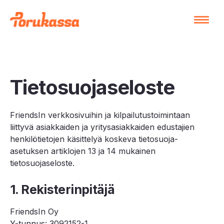
Tietosuojaseloste
FriendsIn verkkosivuihin ja kilpailutustoimintaan
liittyvä asiakkaiden ja yritysasiakkaiden edustajien
henkilötietojen käsittelyä koskeva tietosuoja-
asetuksen artiklojen 13 ja 14 mukainen
tietosuojaseloste.
1. Rekisterinpitäjä
FriendsIn Oy
Y-tunnus: 3092152-1