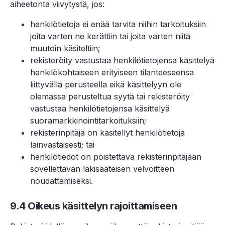
aiheetonta viivytystä, jos:
henkilötietoja ei enää tarvita niihin tarkoituksiin
joita varten ne kerättiin tai joita varten niitä
muutoin käsiteltiin;
rekisteröity vastustaa henkilötietojensa käsittelyä
henkilökohtaiseen erityiseen tilanteeseensa
liittyvällä perusteella eikä käsittelyyn ole
olemassa perusteltua syytä tai rekisteröity
vastustaa henkilötietojensa käsittelyä
suoramarkkinointitarkoituksiin;
rekisterinpitäjä on käsitellyt henkilötietoja
lainvastaisesti; tai
henkilötiedot on poistettava rekisterinpitäjään
sovellettavan lakisääteisen velvoitteen
noudattamiseksi.
9.4 Oikeus käsittelyn rajoittamiseen