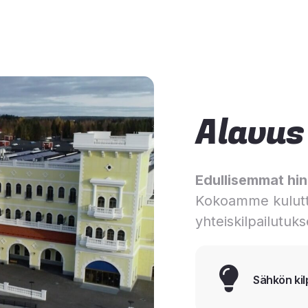
Alavus
Edullisemmat hinn
Kokoamme kulutt
yhteiskilpailutuks
Sähkön kil