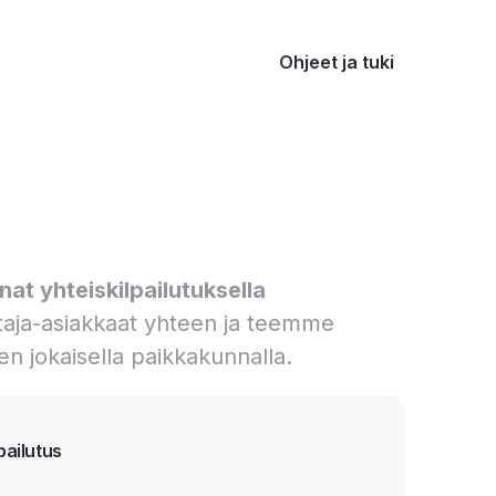
Ohjeet ja tuki
at yhteiskilpailutuksella
aja-asiakkaat yhteen ja teemme
en jokaisella paikkakunnalla.
pailutus