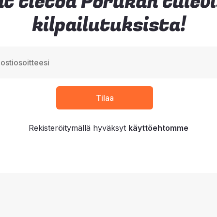
t tietoa Porukan tulev
kilpailutuksista!
Rekisteröitymällä hyväksyt
käyttöehtomme