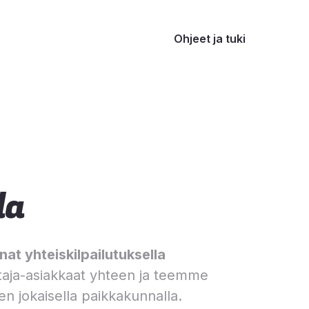
Ohjeet ja tuki
la
at yhteiskilpailutuksella
aja-asiakkaat yhteen ja teemme
en jokaisella paikkakunnalla.