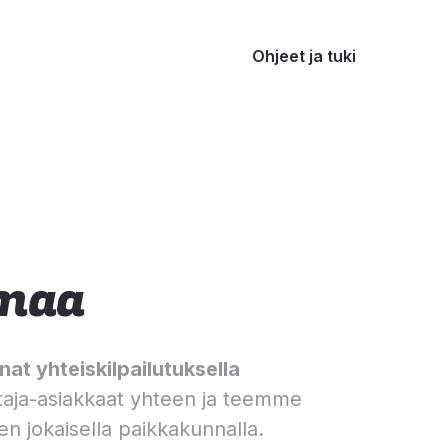
Ohjeet ja tuki
maa
at yhteiskilpailutuksella
aja-asiakkaat yhteen ja teemme
en jokaisella paikkakunnalla.