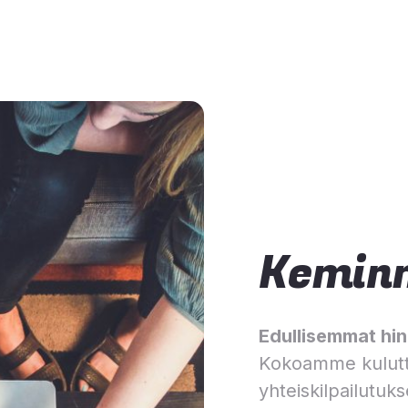
Kemin
Edullisemmat hinn
Kokoamme kulutt
yhteiskilpailutuks