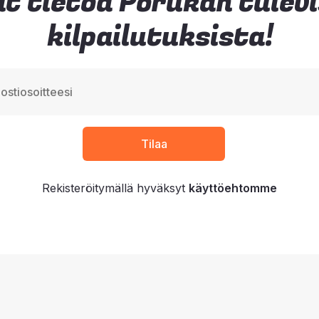
t tietoa Porukan tulev
kilpailutuksista!
Rekisteröitymällä hyväksyt
käyttöehtomme