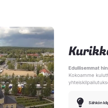
Kurikk
Edullisemmat hinn
Kokoamme kulutt
yhteiskilpailutuks
Sähkön kil