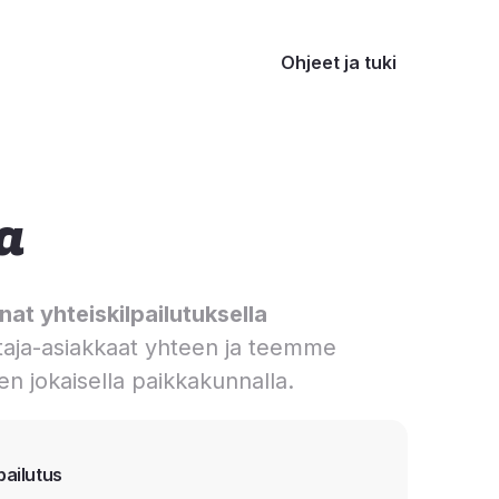
Ohjeet ja tuki
a
at yhteiskilpailutuksella
aja-asiakkaat yhteen ja teemme
en jokaisella paikkakunnalla.
pailutus