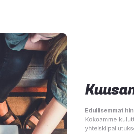
Kuusa
Edullisemmat hinn
Kokoamme kulutt
yhteiskilpailutuks