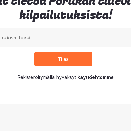
t tietoa Porukan tulev
kilpailutuksista!
Rekisteröitymällä hyväksyt
käyttöehtomme