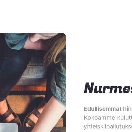
Nurme
Edullisemmat hinn
Kokoamme kulutt
yhteiskilpailutuks