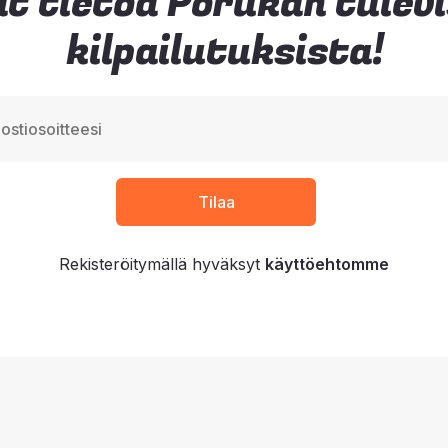
t tietoa Porukan tulev
kilpailutuksista!
Rekisteröitymällä hyväksyt
käyttöehtomme