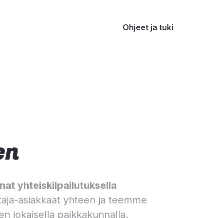
Ohjeet ja tuki
en
at yhteiskilpailutuksella
aja-asiakkaat yhteen ja teemme
en jokaisella paikkakunnalla.