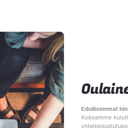
Oulain
Edullisemmat hinn
Kokoamme kulutt
yhteiskilpailutuks