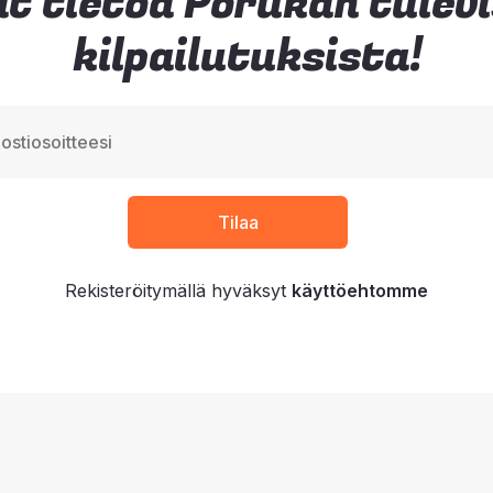
t tietoa Porukan tulev
kilpailutuksista!
Rekisteröitymällä hyväksyt
käyttöehtomme