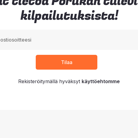
t tietoa Porukan tulev
kilpailutuksista!
Rekisteröitymällä hyväksyt
käyttöehtomme