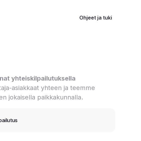
Ohjeet ja tuki
at yhteiskilpailutuksella
aja-asiakkaat yhteen ja teemme
en jokaisella paikkakunnalla.
pailutus