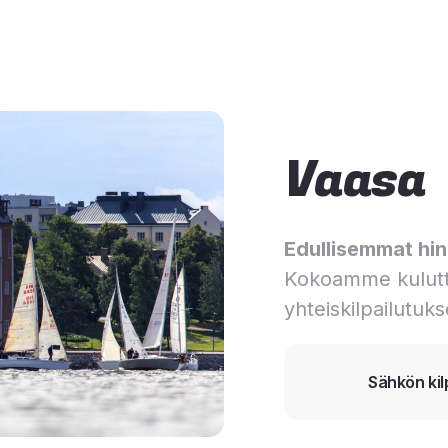
Vaasa
Edullisemmat hinn
Kokoamme kulutt
yhteiskilpailutuks
Sähkön kil