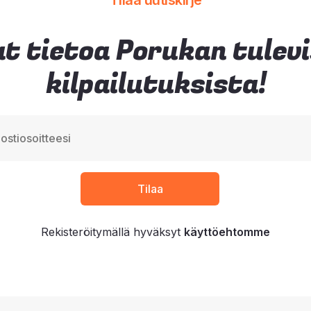
Tilaa uutiskirje
t tietoa Porukan tulev
kilpailutuksista!
Rekisteröitymällä hyväksyt
käyttöehtomme