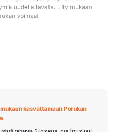
ymiä uudella tavalla. Liity mukaan
rukan voimaa!
i mukaan kasvattamaan Porukan
a
 missä tahansa Suomessa, osallistumisesi