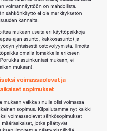
en voimannäyttöön on mahdollista.
än sähkönkäyttö ei ole merkityksetön
suuden kannalta.
moittaa mukaan useita eri käyttöpaikkoja
vapaa-ajan asunto, kakkosasunto) ja
yödyn yhteisestä ostovolyymista. Ilmoita
ttöpaikka omalla lomakkella erikseen
e Porukka asuinkuntasi mukaan, ei
aikan mukaan).
iseksi voimassaolevat ja
aikaiset sopimukset
lla mukaan vaikka sinulla olisi voimassa
kainen sopimus. Kilpailutamme nyt kaikki
seksi voimassaolevat sähkösopimukset
 määräaikaiset, jotka päättyvät
utuksen ilmoitettua päättymispäivää