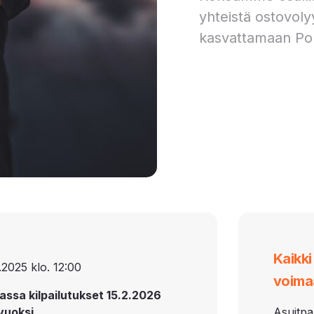
yhteistä ostovoly
kasvattamaan Po
Kaikk
.2025 klo. 12:00
voima
assa kilpailutukset 15.2.2026
vuoksi.
Asuitpa