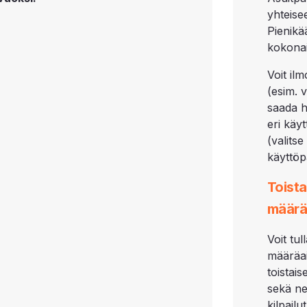
yhteise
Pienikä
kokonai
Voit il
(esim. 
saada h
eri käy
(valits
käyttöp
Toista
määrä
Voit tu
määräai
toistai
sekä ne
kilpail