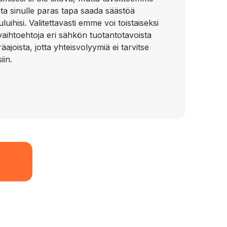
ota sinulle paras tapa saada säästöä
uihisi. Valitettavasti emme voi toistaiseksi
 vaihtoehtoja eri sähkön tuotantotavoista
äajoista, jotta yhteisvolyymiä ei tarvitse
iin.