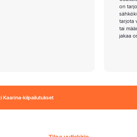
on tarj
sähkökul
tarjota
tai määr
jakaa os
i Kaarina-kilpailutukset