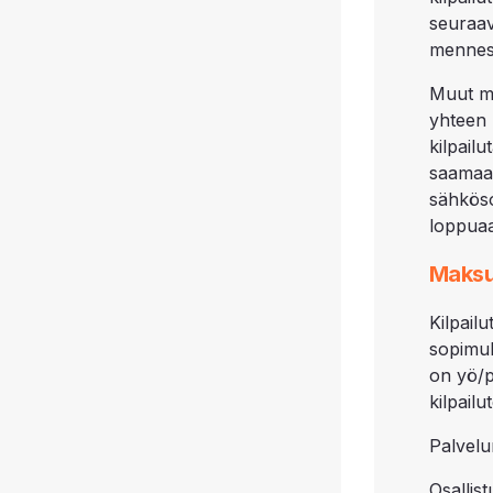
seuraa
mennes
Muut m
yhteen 
kilpail
saamaan
sähköso
loppua
Maksu
Kilpai
sopimu
on yö/p
kilpail
Palvelu
Osallis