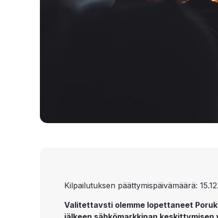
Kilpailutuksen päättymispäivämäärä: 15.12
Valitettavsti olemme lopettaneet Poruk
jälkeen sähkömarkkinan keskittymisen 