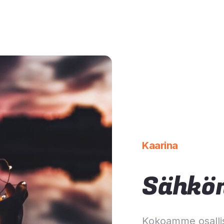
Kaarina
Sähkön
Kokoamme osalli