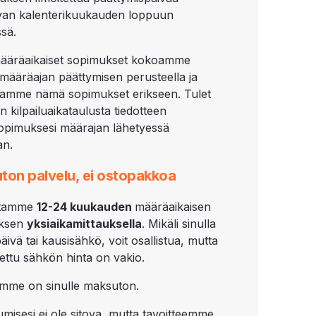
van kalenterikuukauden loppuun
sä.
ääräaikaiset sopimukset kokoamme
määräajan päättymisen perusteella ja
utamme nämä sopimukset erikseen. Tulet
 kilpailuaikataulusta tiedotteen
pimuksesi määrajan lähetyessä
an.
ton palvelu, ei ostopakkoa
lutamme
12-
24 kuukauden
määräaikaisen
ksen
yksiaikamittauksella
. Mikäli sinulla
äivä tai kausisähkö, voit osallistua, mutta
utettu sähkön hinta on vakio.
mme on sinulle maksuton.
tumisesi ei ole sitova, mutta tavoitteemme