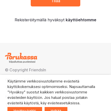
Rekisteröitymällä hyväksyt
käyttöehtomme
© Copyright FriendsIn
Ohjeet ja tuki
Käytämme verkkosivustollamme evästeitä
käyttökokemuksesi optimoimiseksi. Napsauttamalla
Tietosuojaseloste
"Hyväksy" suostut kaikkien verkkosivustomme
Käyttöehdot
evästeiden käyttöön. Jos haluat poistaa joitakin
evästeitä käytöstä, käy evästeasetuksissa.
Yhteystiedot
Hyväksy kaikki
Hylkää