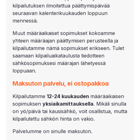
kilpailutuksen ilmoitettua päättymispäivää
seuraavan kalenterikuukauden loppuun
mennessä.
Muut määräaikaiset sopimukset kokoamme
yhteen määräajan päättymisen perusteella ja
kilpailutamme nämä sopimukset erikseen. Tulet
saamaan kilpailuaikataulusta tiedotteen
sähkösopimuksesi määrajan lähetyessä
loppuaan.
Maksuton palvelu, ei ostopakkoa
Kilpailutamme
12-
24 kuukauden
määräaikaisen
sopimuksen
yksiaikamittauksella
. Mikäli sinulla
on yö/päivä tai kausisähkö, voit osallistua, mutta
kilpailutettu sähkön hinta on vakio.
Palvelumme on sinulle maksuton.