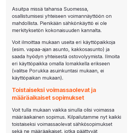
Asuitpa missä tahansa Suomessa,
osallistumisesi yhteiseen voimannäyttöön on
mahdollista. Pienikään sähkönkäyttö ei ole
merkityksetön kokonaisuuden kannalta.
Voit ilmoittaa mukaan useita eri käyttöpaikkoja
(esim. vapaa-ajan asunto, kakkosasunto) ja
saada hyödyn yhteisestä ostovolyymista. Ilmoita
eri käyttöpaikka omalla lomakkella erikseen
(valitse Porukka asuinkuntasi mukaan, ei
käyttöpaikan mukaan).
Toistaiseksi voimassaolevat ja
määräaikaiset sopimukset
Voit tulla mukaan vaikka sinulla olisi voimassa
määräaikainen sopimus. Kilpailutamme nyt kaikki
toistaiseksi voimassaolevat sähkösopimukset
sekä ne määräaikaiset, jotka päättyvät