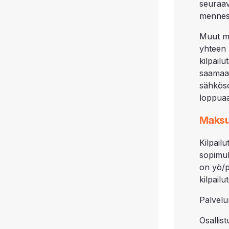
seuraa
mennes
Muut m
yhteen 
kilpail
saamaan
sähköso
loppua
Maksu
Kilpai
sopimu
on yö/p
kilpail
Palvelu
Osallis