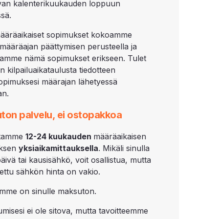
van kalenterikuukauden loppuun
sä.
ääräaikaiset sopimukset kokoamme
määräajan päättymisen perusteella ja
utamme nämä sopimukset erikseen. Tulet
 kilpailuaikataulusta tiedotteen
pimuksesi määrajan lähetyessä
an.
ton palvelu, ei ostopakkoa
lutamme
12-
24 kuukauden
määräaikaisen
ksen
yksiaikamittauksella
. Mikäli sinulla
äivä tai kausisähkö, voit osallistua, mutta
utettu sähkön hinta on vakio.
mme on sinulle maksuton.
tumisesi ei ole sitova, mutta tavoitteemme