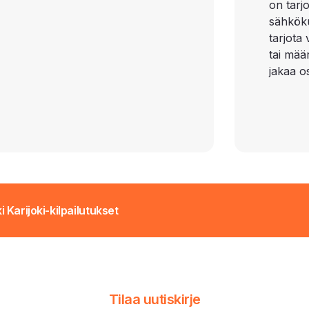
on tarj
sähkökul
tarjota
tai määr
jakaa os
i Karijoki-kilpailutukset
Tilaa uutiskirje