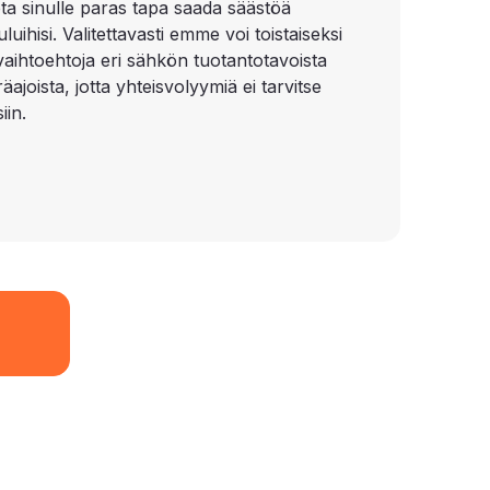
ota sinulle paras tapa saada säästöä
uihisi. Valitettavasti emme voi toistaiseksi
 vaihtoehtoja eri sähkön tuotantotavoista
äajoista, jotta yhteisvolyymiä ei tarvitse
iin.