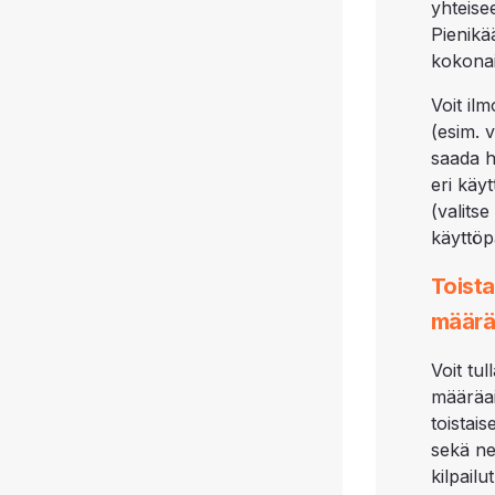
yhteise
Pienikä
kokonai
Voit il
(esim. 
saada h
eri käy
(valits
käyttöp
Toista
määrä
Voit tu
määräai
toistai
sekä ne
kilpail