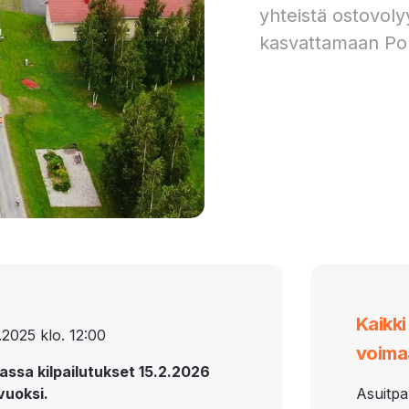
yhteistä ostovoly
kasvattamaan Po
Kaikk
.2025 klo. 12:00
voima
assa kilpailutukset 15.2.2026
vuoksi.
Asuitpa