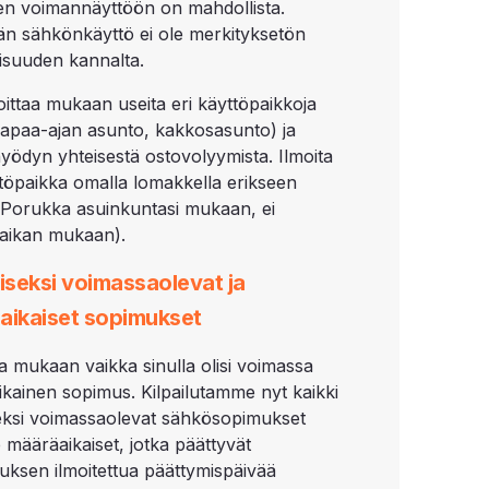
en voimannäyttöön on mahdollista.
än sähkönkäyttö ei ole merkityksetön
suuden kannalta.
moittaa mukaan useita eri käyttöpaikkoja
vapaa-ajan asunto, kakkosasunto) ja
yödyn yhteisestä ostovolyymista. Ilmoita
ttöpaikka omalla lomakkella erikseen
e Porukka asuinkuntasi mukaan, ei
aikan mukaan).
iseksi voimassaolevat ja
aikaiset sopimukset
lla mukaan vaikka sinulla olisi voimassa
kainen sopimus. Kilpailutamme nyt kaikki
seksi voimassaolevat sähkösopimukset
 määräaikaiset, jotka päättyvät
utuksen ilmoitettua päättymispäivää