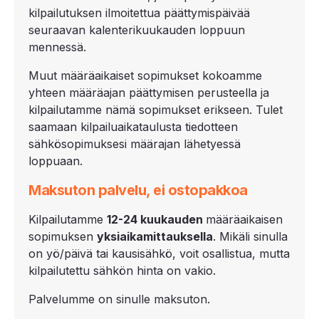
kilpailutuksen ilmoitettua päättymispäivää
seuraavan kalenterikuukauden loppuun
mennessä.
Muut määräaikaiset sopimukset kokoamme
yhteen määräajan päättymisen perusteella ja
kilpailutamme nämä sopimukset erikseen. Tulet
saamaan kilpailuaikataulusta tiedotteen
sähkösopimuksesi määrajan lähetyessä
loppuaan.
Maksuton palvelu, ei ostopakkoa
Kilpailutamme
12-
24 kuukauden
määräaikaisen
sopimuksen
yksiaikamittauksella
. Mikäli sinulla
on yö/päivä tai kausisähkö, voit osallistua, mutta
kilpailutettu sähkön hinta on vakio.
Palvelumme on sinulle maksuton.