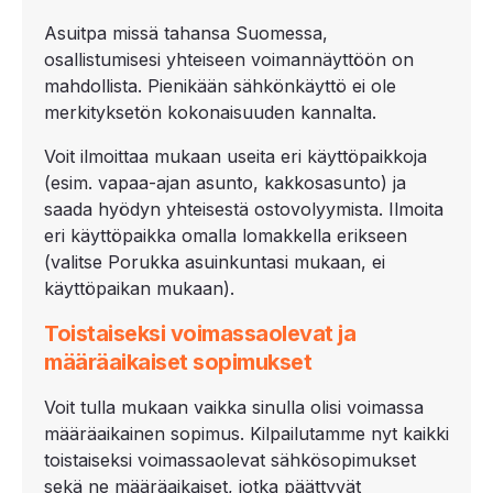
Asuitpa missä tahansa Suomessa,
osallistumisesi yhteiseen voimannäyttöön on
mahdollista. Pienikään sähkönkäyttö ei ole
merkityksetön kokonaisuuden kannalta.
Voit ilmoittaa mukaan useita eri käyttöpaikkoja
(esim. vapaa-ajan asunto, kakkosasunto) ja
saada hyödyn yhteisestä ostovolyymista. Ilmoita
eri käyttöpaikka omalla lomakkella erikseen
(valitse Porukka asuinkuntasi mukaan, ei
käyttöpaikan mukaan).
Toistaiseksi voimassaolevat ja
määräaikaiset sopimukset
Voit tulla mukaan vaikka sinulla olisi voimassa
määräaikainen sopimus. Kilpailutamme nyt kaikki
toistaiseksi voimassaolevat sähkösopimukset
sekä ne määräaikaiset, jotka päättyvät