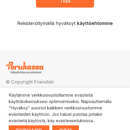
Rekisteröitymällä hyväksyt
käyttöehtomme
© Copyright FriendsIn
Ohjeet ja tuki
Käytämme verkkosivustollamme evästeitä
käyttökokemuksesi optimoimiseksi. Napsauttamalla
Tietosuojaseloste
"Hyväksy" suostut kaikkien verkkosivustomme
Käyttöehdot
evästeiden käyttöön. Jos haluat poistaa joitakin
evästeitä käytöstä, käy evästeasetuksissa.
Yhteystiedot
Hyväksy kaikki
Hylkää