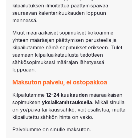
kilpailutuksen ilmoitettua päättymispäivää
seuraavan kalenterikuukauden loppuun
mennessä.
Muut määräaikaiset sopimukset kokoamme
yhteen määräajan päättymisen perusteella ja
kilpailutamme nämä sopimukset erikseen. Tulet
saamaan kilpailuaikataulusta tiedotteen
sähkösopimuksesi määrajan lähetyessä
loppuaan.
Maksuton palvelu, ei ostopakkoa
Kilpailutamme
12-
24 kuukauden
määräaikaisen
sopimuksen
yksiaikamittauksella
. Mikäli sinulla
on yö/päivä tai kausisähkö, voit osallistua, mutta
kilpailutettu sähkön hinta on vakio.
Palvelumme on sinulle maksuton.