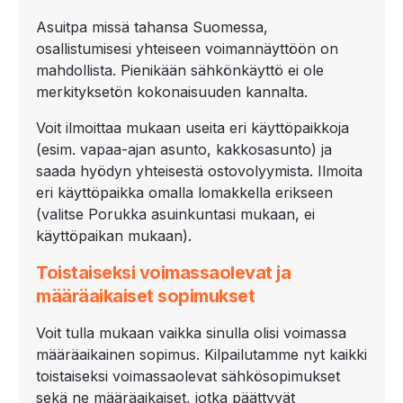
Asuitpa missä tahansa Suomessa,
osallistumisesi yhteiseen voimannäyttöön on
mahdollista. Pienikään sähkönkäyttö ei ole
merkityksetön kokonaisuuden kannalta.
Voit ilmoittaa mukaan useita eri käyttöpaikkoja
(esim. vapaa-ajan asunto, kakkosasunto) ja
saada hyödyn yhteisestä ostovolyymista. Ilmoita
eri käyttöpaikka omalla lomakkella erikseen
(valitse Porukka asuinkuntasi mukaan, ei
käyttöpaikan mukaan).
Toistaiseksi voimassaolevat ja
määräaikaiset sopimukset
Voit tulla mukaan vaikka sinulla olisi voimassa
määräaikainen sopimus. Kilpailutamme nyt kaikki
toistaiseksi voimassaolevat sähkösopimukset
sekä ne määräaikaiset, jotka päättyvät