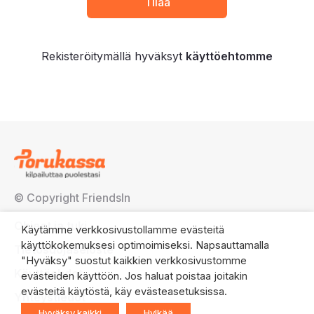
Rekisteröitymällä hyväksyt
käyttöehtomme
© Copyright FriendsIn
Ohjeet ja tuki
Käytämme verkkosivustollamme evästeitä
käyttökokemuksesi optimoimiseksi. Napsauttamalla
Tietosuojaseloste
"Hyväksy" suostut kaikkien verkkosivustomme
Käyttöehdot
evästeiden käyttöön. Jos haluat poistaa joitakin
evästeitä käytöstä, käy evästeasetuksissa.
Yhteystiedot
Hyväksy kaikki
Hylkää