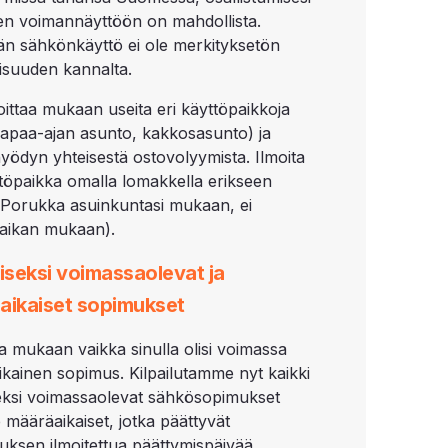
en voimannäyttöön on mahdollista.
än sähkönkäyttö ei ole merkityksetön
suuden kannalta.
moittaa mukaan useita eri käyttöpaikkoja
vapaa-ajan asunto, kakkosasunto) ja
yödyn yhteisestä ostovolyymista. Ilmoita
ttöpaikka omalla lomakkella erikseen
e Porukka asuinkuntasi mukaan, ei
aikan mukaan).
iseksi voimassaolevat ja
aikaiset sopimukset
lla mukaan vaikka sinulla olisi voimassa
kainen sopimus. Kilpailutamme nyt kaikki
seksi voimassaolevat sähkösopimukset
 määräaikaiset, jotka päättyvät
utuksen ilmoitettua päättymispäivää