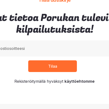
Tilaa uutiskirje
t tietoa Porukan tulev
kilpailutuksista!
Rekisteröitymällä hyväksyt
käyttöehtomme