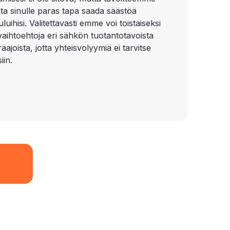
ota sinulle paras tapa saada säästöä
uihisi. Valitettavasti emme voi toistaiseksi
 vaihtoehtoja eri sähkön tuotantotavoista
äajoista, jotta yhteisvolyymiä ei tarvitse
iin.