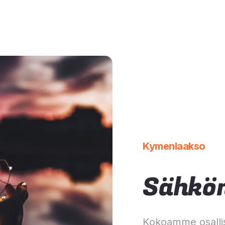
Kymenlaakso
Sähkön
Kokoamme osalli