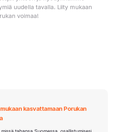
ymiä uudella tavalla. Liity mukaan
rukan voimaa!
i mukaan kasvattamaan Porukan
a
 missä tahansa Suomessa, osallistumisesi