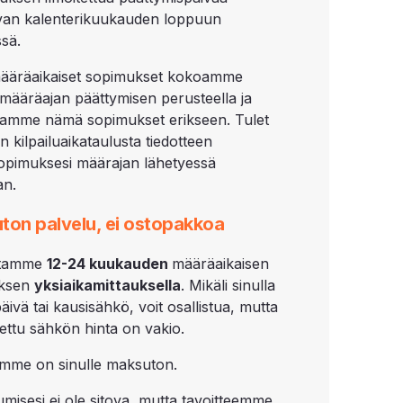
van kalenterikuukauden loppuun
sä.
ääräaikaiset sopimukset kokoamme
määräajan päättymisen perusteella ja
utamme nämä sopimukset erikseen. Tulet
 kilpailuaikataulusta tiedotteen
pimuksesi määrajan lähetyessä
an.
ton palvelu, ei ostopakkoa
lutamme
12-
24 kuukauden
määräaikaisen
ksen
yksiaikamittauksella
. Mikäli sinulla
äivä tai kausisähkö, voit osallistua, mutta
utettu sähkön hinta on vakio.
mme on sinulle maksuton.
tumisesi ei ole sitova, mutta tavoitteemme