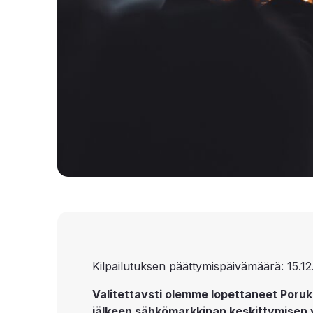
Kilpailutuksen päättymispäivämäärä: 15.12
Valitettavsti olemme lopettaneet Poruk
jälkeen sähkömarkkinan keskittymisen 