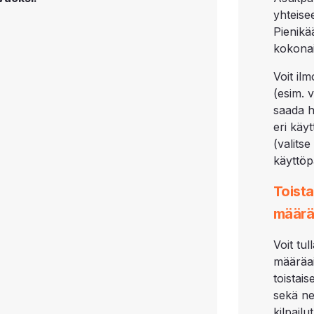
yhteise
Pienikä
kokonai
Voit il
(esim. 
saada h
eri käy
(valits
käyttöp
Toista
määrä
Voit tu
määräai
toistai
sekä ne
kilpail