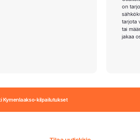
on tarj
sähkökul
tarjota
tai määr
jakaa os
ki Kymenlaakso-kilpailutukset