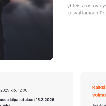
yhteistä ostovoly
kasvattamaan Po
Kaikk
.2025 klo. 12:00
voima
assa kilpailutukset 15.2.2026
vuoksi.
Asuitpa