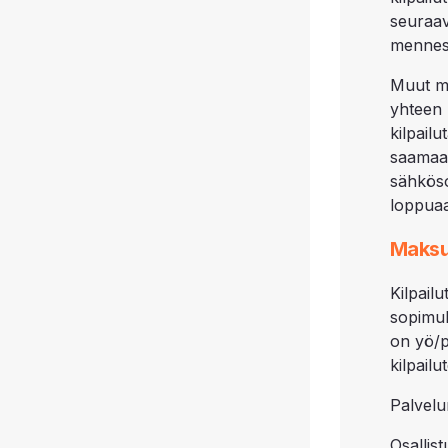
seuraa
mennes
Muut m
yhteen 
kilpail
saamaan
sähköso
loppua
Maksu
Kilpai
sopimu
on yö/p
kilpail
Palvelu
Osallis