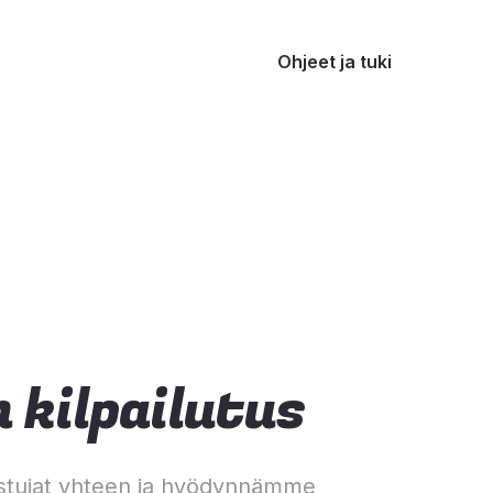
Ohjeet ja tuki
 kilpailutus
stujat yhteen ja hyödynnämme