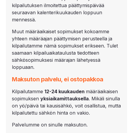
kilpailutuksen ilmoitettua päättymispäivää
seuraavan kalenterikuukauden loppuun
mennessä.
Muut määräaikaiset sopimukset kokoamme
yhteen määräajan päättymisen perusteella ja
kilpailutamme nämä sopimukset erikseen. Tulet
saamaan kilpailuaikataulusta tiedotteen
sähkösopimuksesi määrajan lähetyessä
loppuaan.
Maksuton palvelu, ei ostopakkoa
Kilpailutamme
12-
24 kuukauden
määräaikaisen
sopimuksen
yksiaikamittauksella
. Mikäli sinulla
on yö/päivä tai kausisähkö, voit osallistua, mutta
kilpailutettu sähkön hinta on vakio.
Palvelumme on sinulle maksuton.