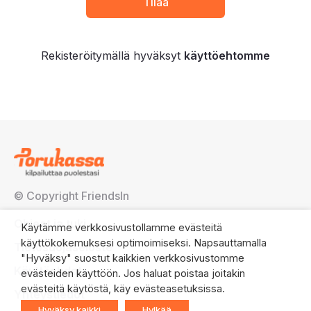
Rekisteröitymällä hyväksyt
käyttöehtomme
© Copyright FriendsIn
Ohjeet ja tuki
Käytämme verkkosivustollamme evästeitä
käyttökokemuksesi optimoimiseksi. Napsauttamalla
Tietosuojaseloste
"Hyväksy" suostut kaikkien verkkosivustomme
Käyttöehdot
evästeiden käyttöön. Jos haluat poistaa joitakin
evästeitä käytöstä, käy evästeasetuksissa.
Yhteystiedot
Hyväksy kaikki
Hylkää