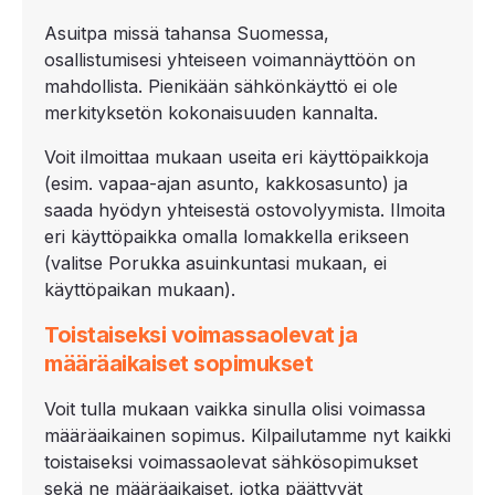
Asuitpa missä tahansa Suomessa,
osallistumisesi yhteiseen voimannäyttöön on
mahdollista. Pienikään sähkönkäyttö ei ole
merkityksetön kokonaisuuden kannalta.
Voit ilmoittaa mukaan useita eri käyttöpaikkoja
(esim. vapaa-ajan asunto, kakkosasunto) ja
saada hyödyn yhteisestä ostovolyymista. Ilmoita
eri käyttöpaikka omalla lomakkella erikseen
(valitse Porukka asuinkuntasi mukaan, ei
käyttöpaikan mukaan).
Toistaiseksi voimassaolevat ja
määräaikaiset sopimukset
Voit tulla mukaan vaikka sinulla olisi voimassa
määräaikainen sopimus. Kilpailutamme nyt kaikki
toistaiseksi voimassaolevat sähkösopimukset
sekä ne määräaikaiset, jotka päättyvät