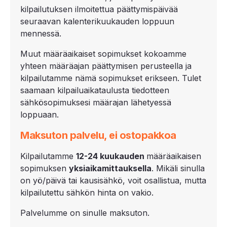
kilpailutuksen ilmoitettua päättymispäivää
seuraavan kalenterikuukauden loppuun
mennessä.
Muut määräaikaiset sopimukset kokoamme
yhteen määräajan päättymisen perusteella ja
kilpailutamme nämä sopimukset erikseen. Tulet
saamaan kilpailuaikataulusta tiedotteen
sähkösopimuksesi määrajan lähetyessä
loppuaan.
Maksuton palvelu, ei ostopakkoa
Kilpailutamme
12-
24 kuukauden
määräaikaisen
sopimuksen
yksiaikamittauksella
. Mikäli sinulla
on yö/päivä tai kausisähkö, voit osallistua, mutta
kilpailutettu sähkön hinta on vakio.
Palvelumme on sinulle maksuton.