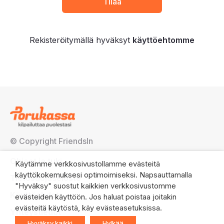
Rekisteröitymällä hyväksyt
käyttöehtomme
© Copyright FriendsIn
Ohjeet ja tuki
Käytämme verkkosivustollamme evästeitä
käyttökokemuksesi optimoimiseksi. Napsauttamalla
Tietosuojaseloste
"Hyväksy" suostut kaikkien verkkosivustomme
Käyttöehdot
evästeiden käyttöön. Jos haluat poistaa joitakin
evästeitä käytöstä, käy evästeasetuksissa.
Yhteystiedot
Hyväksy kaikki
Hylkää