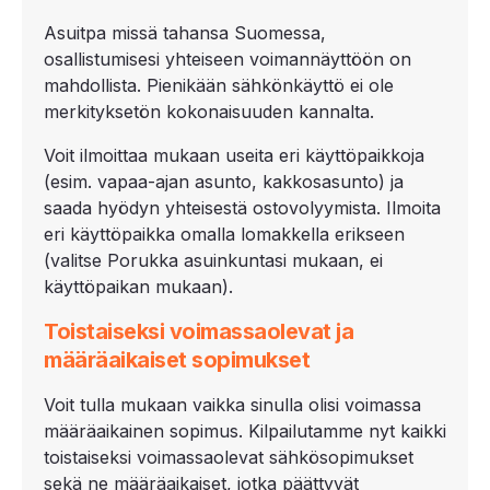
Asuitpa missä tahansa Suomessa,
osallistumisesi yhteiseen voimannäyttöön on
mahdollista. Pienikään sähkönkäyttö ei ole
merkityksetön kokonaisuuden kannalta.
Voit ilmoittaa mukaan useita eri käyttöpaikkoja
(esim. vapaa-ajan asunto, kakkosasunto) ja
saada hyödyn yhteisestä ostovolyymista. Ilmoita
eri käyttöpaikka omalla lomakkella erikseen
(valitse Porukka asuinkuntasi mukaan, ei
käyttöpaikan mukaan).
Toistaiseksi voimassaolevat ja
määräaikaiset sopimukset
Voit tulla mukaan vaikka sinulla olisi voimassa
määräaikainen sopimus. Kilpailutamme nyt kaikki
toistaiseksi voimassaolevat sähkösopimukset
sekä ne määräaikaiset, jotka päättyvät