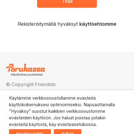
Rekisteröitymällä hyväksyt
käyttöehtomme
© Copyright FriendsIn
Ohjeet ja tuki
Käytämme verkkosivustollamme evästeitä
käyttökokemuksesi optimoimiseksi. Napsauttamalla
Tietosuojaseloste
"Hyväksy" suostut kaikkien verkkosivustomme
Käyttöehdot
evästeiden käyttöön. Jos haluat poistaa joitakin
evästeitä käytöstä, käy evästeasetuksissa.
Yhteystiedot
Hyväksy kaikki
Hylkää