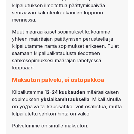
kilpailutuksen ilmoitettua päättymispäivää
seuraavan kalenterikuukauden loppuun
mennessä.
Muut määräaikaiset sopimukset kokoamme
yhteen määräajan päättymisen perusteella ja
kilpailutamme nämä sopimukset erikseen. Tulet
saamaan kilpailuaikataulusta tiedotteen
sähkösopimuksesi määrajan lähetyessä
loppuaan.
Maksuton palvelu, ei ostopakkoa
Kilpailutamme
12-
24 kuukauden
määräaikaisen
sopimuksen
yksiaikamittauksella
. Mikäli sinulla
on yö/päivä tai kausisähkö, voit osallistua, mutta
kilpailutettu sähkön hinta on vakio.
Palvelumme on sinulle maksuton.