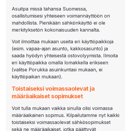
Asuitpa missä tahansa Suomessa,
osallistumisesi yhteiseen voimannäyttöön on
mahdollista. Pienikään sähkönkäyttö ei ole
merkityksetön kokonaisuuden kannalta.
Voit ilmoittaa mukaan useita eri käyttöpaikkoja
(esim. vapaa-ajan asunto, kakkosasunto) ja
saada hyödyn yhteisestä ostovolyymista. Ilmoita
eri käyttöpaikka omalla lomakkella erikseen
(valitse Porukka asuinkuntasi mukaan, ei
käyttöpaikan mukaan).
Toistaiseksi voimassaolevat ja
määräaikaiset sopimukset
Voit tulla mukaan vaikka sinulla olisi voimassa
määräaikainen sopimus. Kilpailutamme nyt kaikki
toistaiseksi voimassaolevat sähkösopimukset
sekä ne määräaikaiset, jotka päättyvät