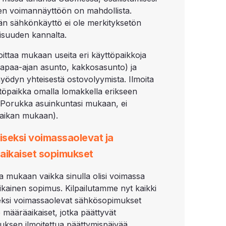
en voimannäyttöön on mahdollista.
än sähkönkäyttö ei ole merkityksetön
suuden kannalta.
moittaa mukaan useita eri käyttöpaikkoja
vapaa-ajan asunto, kakkosasunto) ja
yödyn yhteisestä ostovolyymista. Ilmoita
ttöpaikka omalla lomakkella erikseen
e Porukka asuinkuntasi mukaan, ei
aikan mukaan).
iseksi voimassaolevat ja
aikaiset sopimukset
lla mukaan vaikka sinulla olisi voimassa
kainen sopimus. Kilpailutamme nyt kaikki
seksi voimassaolevat sähkösopimukset
 määräaikaiset, jotka päättyvät
utuksen ilmoitettua päättymispäivää