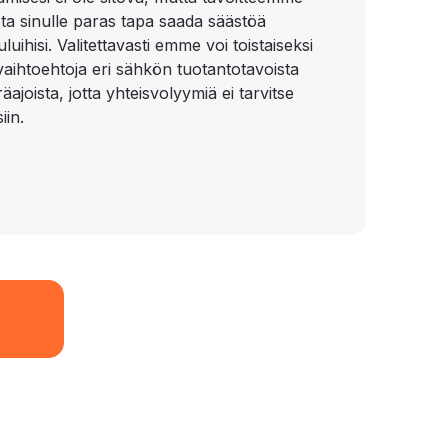
ota sinulle paras tapa saada säästöä
uihisi. Valitettavasti emme voi toistaiseksi
 vaihtoehtoja eri sähkön tuotantotavoista
äajoista, jotta yhteisvolyymiä ei tarvitse
iin.