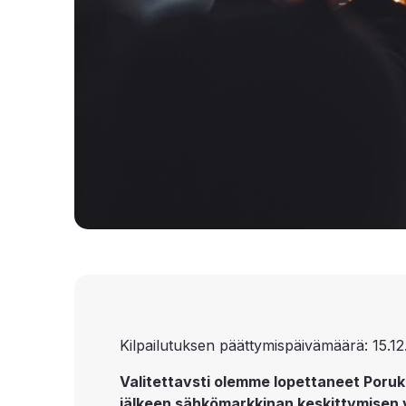
Kilpailutuksen päättymispäivämäärä: 15.12
Valitettavsti olemme lopettaneet Poruk
jälkeen sähkömarkkinan keskittymisen 