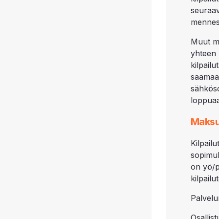
seuraa
mennes
Muut m
yhteen 
kilpail
saamaan
sähköso
loppua
Maksu
Kilpai
sopimu
on yö/p
kilpail
Palvelu
Osallis