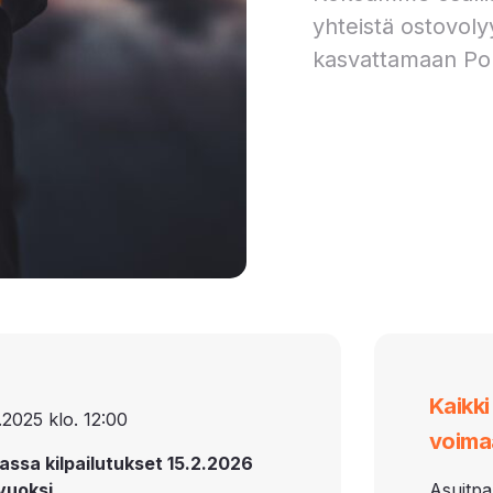
yhteistä ostovoly
kasvattamaan Po
Kaikk
.2025 klo. 12:00
voima
assa kilpailutukset 15.2.2026
vuoksi.
Asuitpa