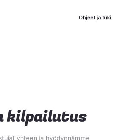
Ohjeet ja tuki
 kilpailutus
stujat yhteen ja hyödynnämme