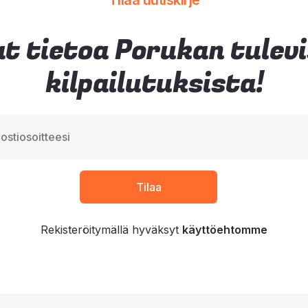
Tilaa uutiskirje
t tietoa Porukan tulev
kilpailutuksista!
Rekisteröitymällä hyväksyt
käyttöehtomme