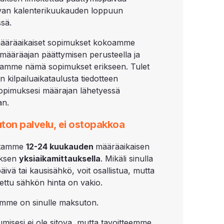
van kalenterikuukauden loppuun
sä.
ääräaikaiset sopimukset kokoamme
määräajan päättymisen perusteella ja
utamme nämä sopimukset erikseen. Tulet
 kilpailuaikataulusta tiedotteen
pimuksesi määrajan lähetyessä
an.
ton palvelu, ei ostopakkoa
lutamme
12-
24 kuukauden
määräaikaisen
ksen
yksiaikamittauksella
. Mikäli sinulla
äivä tai kausisähkö, voit osallistua, mutta
utettu sähkön hinta on vakio.
mme on sinulle maksuton.
tumisesi ei ole sitova, mutta tavoitteemme