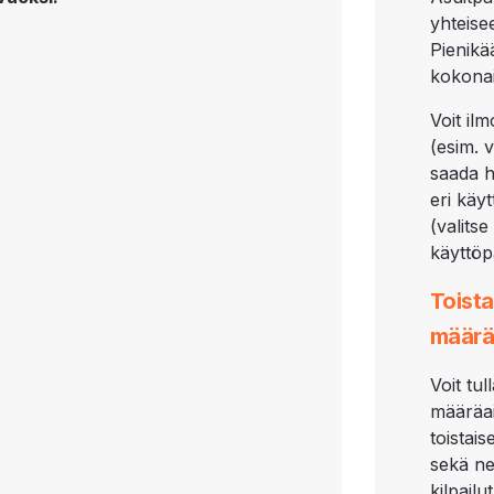
yhteise
Pienikä
kokonai
Voit il
(esim. 
saada h
eri käy
(valits
käyttöp
Toista
määrä
Voit tu
määräai
toistai
sekä ne
kilpail