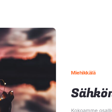
Miehikkälä
Sähkön
Kokoamme osalli