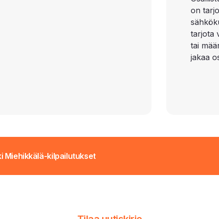
on tarj
sähkökul
tarjota
tai määr
jakaa os
i Miehikkälä-kilpailutukset