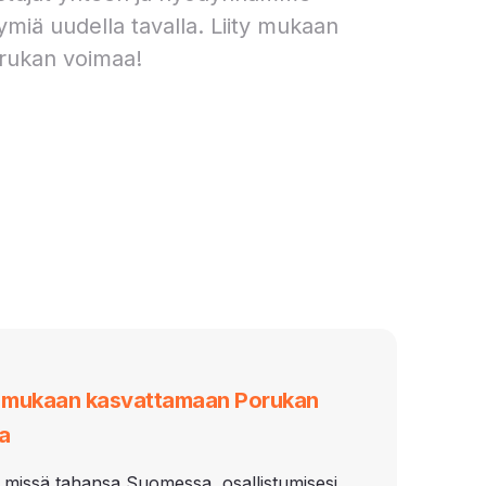
ymiä uudella tavalla. Liity mukaan
rukan voimaa!
i mukaan kasvattamaan Porukan
a
 missä tahansa Suomessa, osallistumisesi