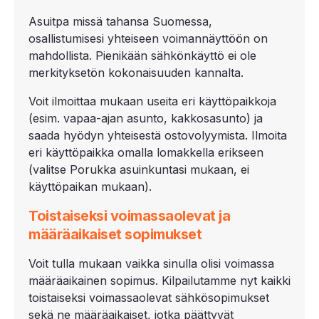
Asuitpa missä tahansa Suomessa,
osallistumisesi yhteiseen voimannäyttöön on
mahdollista. Pienikään sähkönkäyttö ei ole
merkityksetön kokonaisuuden kannalta.
Voit ilmoittaa mukaan useita eri käyttöpaikkoja
(esim. vapaa-ajan asunto, kakkosasunto) ja
saada hyödyn yhteisestä ostovolyymista. Ilmoita
eri käyttöpaikka omalla lomakkella erikseen
(valitse Porukka asuinkuntasi mukaan, ei
käyttöpaikan mukaan).
Toistaiseksi voimassaolevat ja
määräaikaiset sopimukset
Voit tulla mukaan vaikka sinulla olisi voimassa
määräaikainen sopimus. Kilpailutamme nyt kaikki
toistaiseksi voimassaolevat sähkösopimukset
sekä ne määräaikaiset, jotka päättyvät