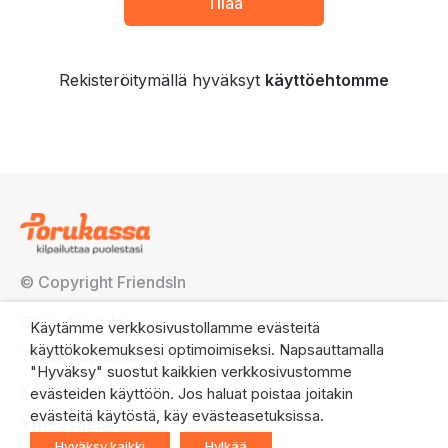
Rekisteröitymällä hyväksyt
käyttöehtomme
© Copyright FriendsIn
Ohjeet ja tuki
Käytämme verkkosivustollamme evästeitä
käyttökokemuksesi optimoimiseksi. Napsauttamalla
Tietosuojaseloste
"Hyväksy" suostut kaikkien verkkosivustomme
Käyttöehdot
evästeiden käyttöön. Jos haluat poistaa joitakin
evästeitä käytöstä, käy evästeasetuksissa.
Yhteystiedot
Hyväksy kaikki
Hylkää