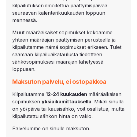
kilpailutuksen ilmoitettua päättymispäivää
seuraavan kalenterikuukauden loppuun
mennessä.
Muut määräaikaiset sopimukset kokoamme
yhteen määräajan päättymisen perusteella ja
kilpailutamme nämä sopimukset erikseen. Tulet
saamaan kilpailuaikataulusta tiedotteen
sähkösopimuksesi määrajan lähetyessä
loppuaan.
Maksuton palvelu, ei ostopakkoa
Kilpailutamme
12-
24 kuukauden
määräaikaisen
sopimuksen
yksiaikamittauksella
. Mikäli sinulla
on yö/päivä tai kausisähkö, voit osallistua, mutta
kilpailutettu sähkön hinta on vakio.
Palvelumme on sinulle maksuton.