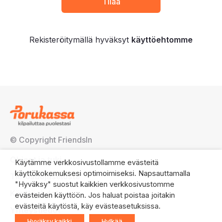
Rekisteröitymällä hyväksyt
käyttöehtomme
© Copyright FriendsIn
Ohjeet ja tuki
Käytämme verkkosivustollamme evästeitä
käyttökokemuksesi optimoimiseksi. Napsauttamalla
Tietosuojaseloste
"Hyväksy" suostut kaikkien verkkosivustomme
Käyttöehdot
evästeiden käyttöön. Jos haluat poistaa joitakin
evästeitä käytöstä, käy evästeasetuksissa.
Yhteystiedot
Hyväksy kaikki
Hylkää