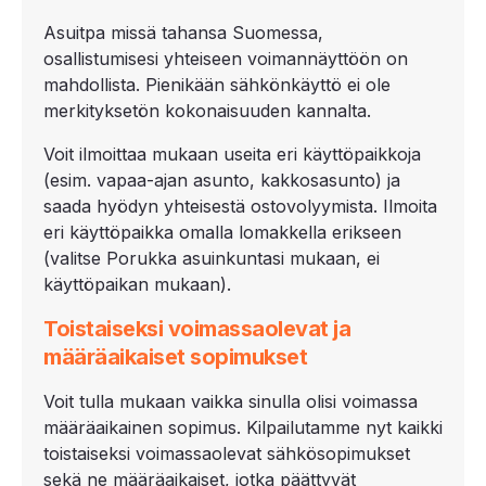
Asuitpa missä tahansa Suomessa,
osallistumisesi yhteiseen voimannäyttöön on
mahdollista. Pienikään sähkönkäyttö ei ole
merkityksetön kokonaisuuden kannalta.
Voit ilmoittaa mukaan useita eri käyttöpaikkoja
(esim. vapaa-ajan asunto, kakkosasunto) ja
saada hyödyn yhteisestä ostovolyymista. Ilmoita
eri käyttöpaikka omalla lomakkella erikseen
(valitse Porukka asuinkuntasi mukaan, ei
käyttöpaikan mukaan).
Toistaiseksi voimassaolevat ja
määräaikaiset sopimukset
Voit tulla mukaan vaikka sinulla olisi voimassa
määräaikainen sopimus. Kilpailutamme nyt kaikki
toistaiseksi voimassaolevat sähkösopimukset
sekä ne määräaikaiset, jotka päättyvät