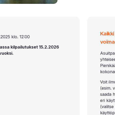
Kaikk
.2025 klo. 12:00
voima
assa kilpailutukset 15.2.2026
vuoksi.
Asuitpa
yhteise
Pienikä
kokonai
Voit il
(esim. 
saada h
eri käy
(valits
käyttöp