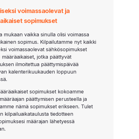
iseksi voimassaolevat ja
aikaiset sopimukset
lla mukaan vaikka sinulla olisi voimassa
kainen sopimus. Kilpailutamme nyt kaikki
seksi voimassaolevat sähkösopimukset
 määräaikaiset, jotka päättyvät
utuksen ilmoitettua päättymispäivää
van kalenterikuukauden loppuun
sä.
ääräaikaiset sopimukset kokoamme
määräajan päättymisen perusteella ja
utamme nämä sopimukset erikseen. Tulet
 kilpailuaikataulusta tiedotteen
pimuksesi määrajan lähetyessä
an.