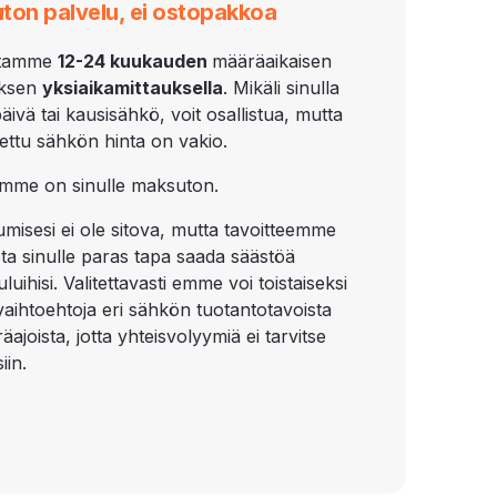
ton palvelu, ei ostopakkoa
lutamme
12-
24 kuukauden
määräaikaisen
ksen
yksiaikamittauksella
. Mikäli sinulla
äivä tai kausisähkö, voit osallistua, mutta
utettu sähkön hinta on vakio.
mme on sinulle maksuton.
tumisesi ei ole sitova, mutta tavoitteemme
ota sinulle paras tapa saada säästöä
uihisi. Valitettavasti emme voi toistaiseksi
 vaihtoehtoja eri sähkön tuotantotavoista
äajoista, jotta yhteisvolyymiä ei tarvitse
iin.