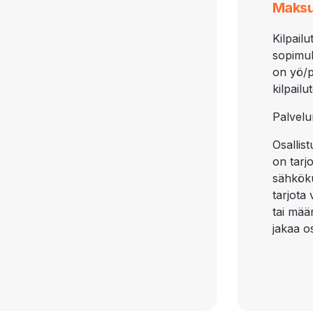
Maksu
Kilpai
sopimu
on yö/p
kilpail
Palvelu
Osallis
on tarj
sähkökul
tarjota
tai määr
jakaa os