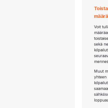
Toista
määrä
Voit tu
määräai
toistai
sekä ne
kilpail
seuraa
mennes
Muut m
yhteen 
kilpail
saamaan
sähköso
loppua