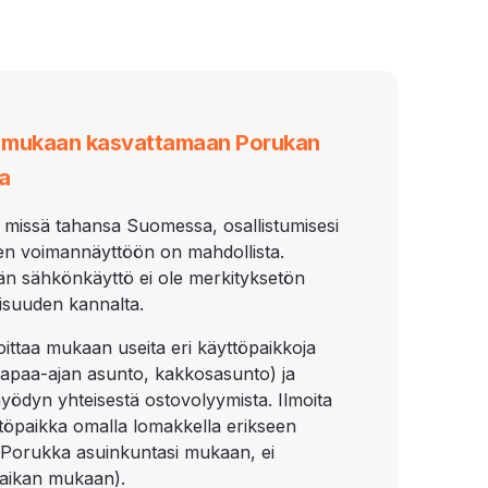
i mukaan kasvattamaan Porukan
a
 missä tahansa Suomessa, osallistumisesi
en voimannäyttöön on mahdollista.
än sähkönkäyttö ei ole merkityksetön
suuden kannalta.
moittaa mukaan useita eri käyttöpaikkoja
vapaa-ajan asunto, kakkosasunto) ja
yödyn yhteisestä ostovolyymista. Ilmoita
ttöpaikka omalla lomakkella erikseen
e Porukka asuinkuntasi mukaan, ei
aikan mukaan).