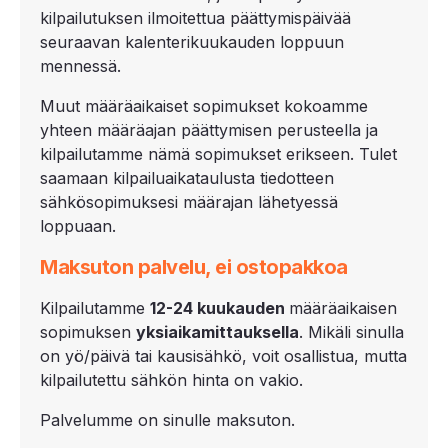
kilpailutuksen ilmoitettua päättymispäivää
seuraavan kalenterikuukauden loppuun
mennessä.
Muut määräaikaiset sopimukset kokoamme
yhteen määräajan päättymisen perusteella ja
kilpailutamme nämä sopimukset erikseen. Tulet
saamaan kilpailuaikataulusta tiedotteen
sähkösopimuksesi määrajan lähetyessä
loppuaan.
Maksuton palvelu, ei ostopakkoa
Kilpailutamme
12-
24 kuukauden
määräaikaisen
sopimuksen
yksiaikamittauksella
. Mikäli sinulla
on yö/päivä tai kausisähkö, voit osallistua, mutta
kilpailutettu sähkön hinta on vakio.
Palvelumme on sinulle maksuton.