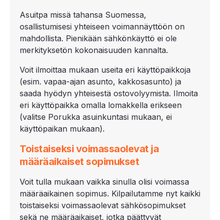
Asuitpa missä tahansa Suomessa,
osallistumisesi yhteiseen voimannäyttöön on
mahdollista. Pienikään sähkönkäyttö ei ole
merkityksetön kokonaisuuden kannalta.
Voit ilmoittaa mukaan useita eri käyttöpaikkoja
(esim. vapaa-ajan asunto, kakkosasunto) ja
saada hyödyn yhteisestä ostovolyymista. Ilmoita
eri käyttöpaikka omalla lomakkella erikseen
(valitse Porukka asuinkuntasi mukaan, ei
käyttöpaikan mukaan).
Toistaiseksi voimassaolevat ja
määräaikaiset sopimukset
Voit tulla mukaan vaikka sinulla olisi voimassa
määräaikainen sopimus. Kilpailutamme nyt kaikki
toistaiseksi voimassaolevat sähkösopimukset
sekä ne määräaikaiset, jotka päättyvät