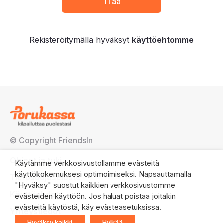
Rekisteröitymällä hyväksyt
käyttöehtomme
© Copyright FriendsIn
Ohjeet ja tuki
Käytämme verkkosivustollamme evästeitä
käyttökokemuksesi optimoimiseksi. Napsauttamalla
Tietosuojaseloste
"Hyväksy" suostut kaikkien verkkosivustomme
Käyttöehdot
evästeiden käyttöön. Jos haluat poistaa joitakin
evästeitä käytöstä, käy evästeasetuksissa.
Yhteystiedot
Hyväksy kaikki
Hylkää