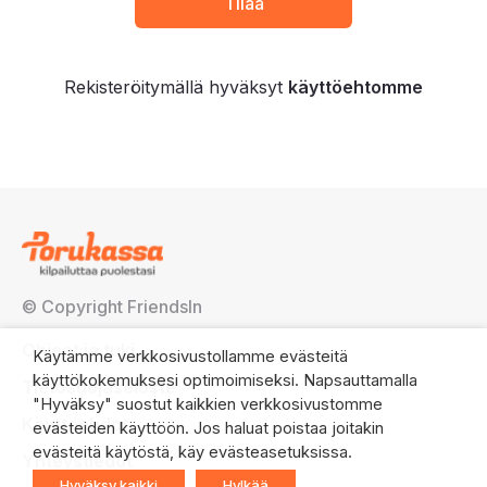
Rekisteröitymällä hyväksyt
käyttöehtomme
© Copyright FriendsIn
Ohjeet ja tuki
Käytämme verkkosivustollamme evästeitä
käyttökokemuksesi optimoimiseksi. Napsauttamalla
Tietosuojaseloste
"Hyväksy" suostut kaikkien verkkosivustomme
Käyttöehdot
evästeiden käyttöön. Jos haluat poistaa joitakin
evästeitä käytöstä, käy evästeasetuksissa.
Yhteystiedot
Hyväksy kaikki
Hylkää