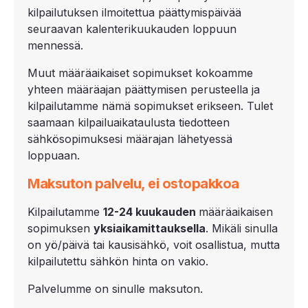
kilpailutuksen ilmoitettua päättymispäivää
seuraavan kalenterikuukauden loppuun
mennessä.
Muut määräaikaiset sopimukset kokoamme
yhteen määräajan päättymisen perusteella ja
kilpailutamme nämä sopimukset erikseen. Tulet
saamaan kilpailuaikataulusta tiedotteen
sähkösopimuksesi määrajan lähetyessä
loppuaan.
Maksuton palvelu, ei ostopakkoa
Kilpailutamme
12-
24 kuukauden
määräaikaisen
sopimuksen
yksiaikamittauksella
. Mikäli sinulla
on yö/päivä tai kausisähkö, voit osallistua, mutta
kilpailutettu sähkön hinta on vakio.
Palvelumme on sinulle maksuton.