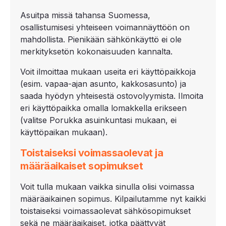
Asuitpa missä tahansa Suomessa,
osallistumisesi yhteiseen voimannäyttöön on
mahdollista. Pienikään sähkönkäyttö ei ole
merkityksetön kokonaisuuden kannalta.
Voit ilmoittaa mukaan useita eri käyttöpaikkoja
(esim. vapaa-ajan asunto, kakkosasunto) ja
saada hyödyn yhteisestä ostovolyymista. Ilmoita
eri käyttöpaikka omalla lomakkella erikseen
(valitse Porukka asuinkuntasi mukaan, ei
käyttöpaikan mukaan).
Toistaiseksi voimassaolevat ja
määräaikaiset sopimukset
Voit tulla mukaan vaikka sinulla olisi voimassa
määräaikainen sopimus. Kilpailutamme nyt kaikki
toistaiseksi voimassaolevat sähkösopimukset
sekä ne määräaikaiset, jotka päättyvät