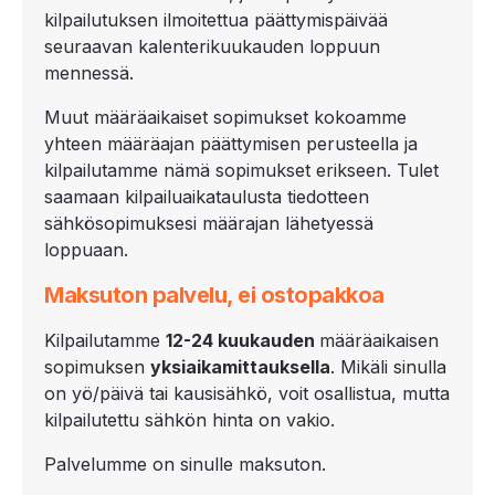
kilpailutuksen ilmoitettua päättymispäivää
seuraavan kalenterikuukauden loppuun
mennessä.
Muut määräaikaiset sopimukset kokoamme
yhteen määräajan päättymisen perusteella ja
kilpailutamme nämä sopimukset erikseen. Tulet
saamaan kilpailuaikataulusta tiedotteen
sähkösopimuksesi määrajan lähetyessä
loppuaan.
Maksuton palvelu, ei ostopakkoa
Kilpailutamme
12-
24 kuukauden
määräaikaisen
sopimuksen
yksiaikamittauksella
. Mikäli sinulla
on yö/päivä tai kausisähkö, voit osallistua, mutta
kilpailutettu sähkön hinta on vakio.
Palvelumme on sinulle maksuton.