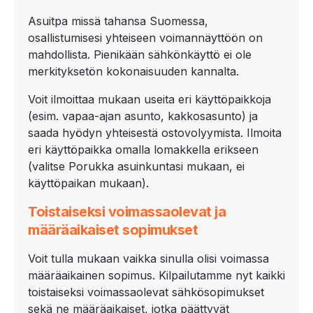
Asuitpa missä tahansa Suomessa,
osallistumisesi yhteiseen voimannäyttöön on
mahdollista. Pienikään sähkönkäyttö ei ole
merkityksetön kokonaisuuden kannalta.
Voit ilmoittaa mukaan useita eri käyttöpaikkoja
(esim. vapaa-ajan asunto, kakkosasunto) ja
saada hyödyn yhteisestä ostovolyymista. Ilmoita
eri käyttöpaikka omalla lomakkella erikseen
(valitse Porukka asuinkuntasi mukaan, ei
käyttöpaikan mukaan).
Toistaiseksi voimassaolevat ja
määräaikaiset sopimukset
Voit tulla mukaan vaikka sinulla olisi voimassa
määräaikainen sopimus. Kilpailutamme nyt kaikki
toistaiseksi voimassaolevat sähkösopimukset
sekä ne määräaikaiset, jotka päättyvät