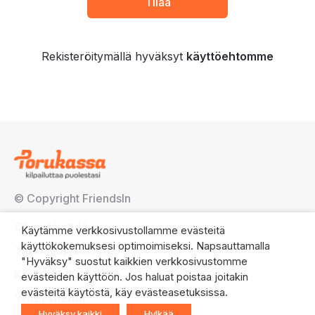
Rekisteröitymällä hyväksyt
käyttöehtomme
© Copyright FriendsIn
Ohjeet ja tuki
Käytämme verkkosivustollamme evästeitä
käyttökokemuksesi optimoimiseksi. Napsauttamalla
Tietosuojaseloste
"Hyväksy" suostut kaikkien verkkosivustomme
Käyttöehdot
evästeiden käyttöön. Jos haluat poistaa joitakin
evästeitä käytöstä, käy evästeasetuksissa.
Yhteystiedot
Hyväksy kaikki
Hylkää