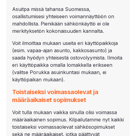
Asuitpa missä tahansa Suomessa,
osallistumisesi yhteiseen voimannäyttöön on
mahdollista. Pienikään sähkönkäyttö ei ole
merkityksetön kokonaisuuden kannalta.
Voit ilmoittaa mukaan useita eri käyttöpaikkoja
(esim. vapaa-ajan asunto, kakkosasunto) ja
saada hyödyn yhteisestä ostovolyymista. Ilmoita
eri käyttöpaikka omalla lomakkella erikseen
(valitse Porukka asuinkuntasi mukaan, ei
käyttöpaikan mukaan).
Toistaiseksi voimassaolevat ja
määräaikaiset sopimukset
Voit tulla mukaan vaikka sinulla olisi voimassa
määräaikainen sopimus. Kilpailutamme nyt kaikki
toistaiseksi voimassaolevat sähkösopimukset
sekä ne määräaikaiset, jotka päättyvät