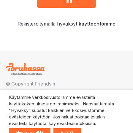
Rekisteröitymällä hyväksyt
käyttöehtomme
© Copyright FriendsIn
Ohjeet ja tuki
Käytämme verkkosivustollamme evästeitä
käyttökokemuksesi optimoimiseksi. Napsauttamalla
Tietosuojaseloste
"Hyväksy" suostut kaikkien verkkosivustomme
Käyttöehdot
evästeiden käyttöön. Jos haluat poistaa joitakin
evästeitä käytöstä, käy evästeasetuksissa.
Yhteystiedot
Hyväksy kaikki
Hylkää