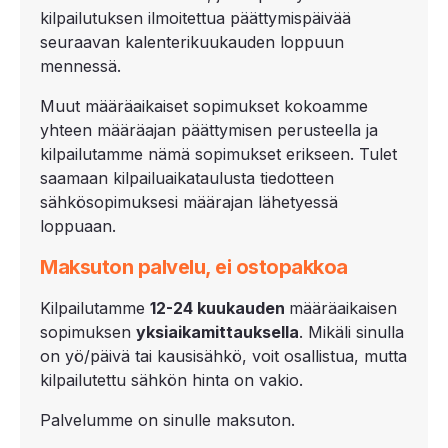
kilpailutuksen ilmoitettua päättymispäivää
seuraavan kalenterikuukauden loppuun
mennessä.
Muut määräaikaiset sopimukset kokoamme
yhteen määräajan päättymisen perusteella ja
kilpailutamme nämä sopimukset erikseen. Tulet
saamaan kilpailuaikataulusta tiedotteen
sähkösopimuksesi määrajan lähetyessä
loppuaan.
Maksuton palvelu, ei ostopakkoa
Kilpailutamme
12-
24 kuukauden
määräaikaisen
sopimuksen
yksiaikamittauksella
. Mikäli sinulla
on yö/päivä tai kausisähkö, voit osallistua, mutta
kilpailutettu sähkön hinta on vakio.
Palvelumme on sinulle maksuton.