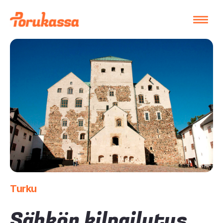
Turku
Sähkön kilpailutus