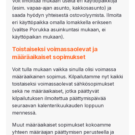
Voit ilmoittaa mukaan useita eri käyttöpaikkoja
(esim. vapaa-ajan asunto, kakkosasunto) ja
saada hyödyn yhteisestä ostovolyymista. Ilmoita
eri käyttöpaikka omalla lomakkella erikseen
(valitse Porukka asuinkuntasi mukaan, ei
käyttöpaikan mukaan).
Toistaiseksi voimassaolevat ja
määräaikaiset sopimukset
Voit tulla mukaan vaikka sinulla olisi voimassa
määräaikainen sopimus. Kilpailutamme nyt kaikki
toistaiseksi voimassaolevat sähkösopimukset
sekä ne määräaikaiset, jotka päättyvät
kilpailutuksen ilmoitettua päättymispäivää
seuraavan kalenterikuukauden loppuun
mennessä.
Muut määräaikaiset sopimukset kokoamme
yhteen määräajan päättymisen perusteella ja