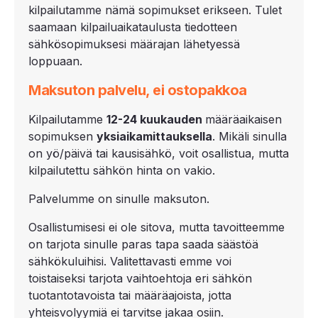
kilpailutamme nämä sopimukset erikseen. Tulet
saamaan kilpailuaikataulusta tiedotteen
sähkösopimuksesi määrajan lähetyessä
loppuaan.
Maksuton palvelu, ei ostopakkoa
Kilpailutamme
12-
24 kuukauden
määräaikaisen
sopimuksen
yksiaikamittauksella
. Mikäli sinulla
on yö/päivä tai kausisähkö, voit osallistua, mutta
kilpailutettu sähkön hinta on vakio.
Palvelumme on sinulle maksuton.
Osallistumisesi ei ole sitova, mutta tavoitteemme
on tarjota sinulle paras tapa saada säästöä
sähkökuluihisi. Valitettavasti emme voi
toistaiseksi tarjota vaihtoehtoja eri sähkön
tuotantotavoista tai määräajoista, jotta
yhteisvolyymiä ei tarvitse jakaa osiin.