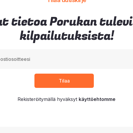
Tilaa uutiskirje
t tietoa Porukan tulev
kilpailutuksista!
Rekisteröitymällä hyväksyt
käyttöehtomme