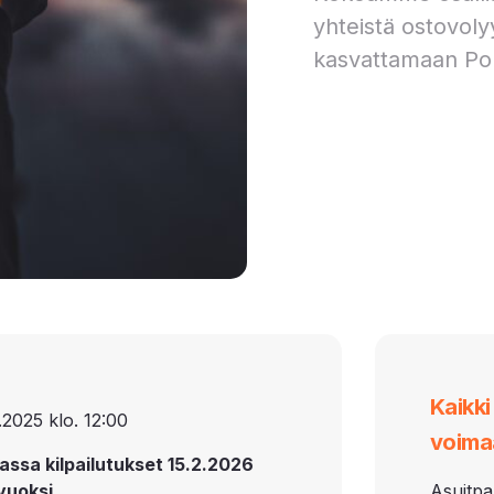
yhteistä ostovoly
kasvattamaan Po
Kaikk
.2025 klo. 12:00
voima
assa kilpailutukset 15.2.2026
vuoksi.
Asuitpa