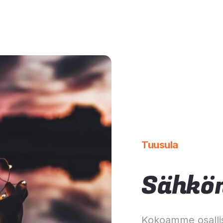
Tuusula
Sähkön
Kokoamme osalli