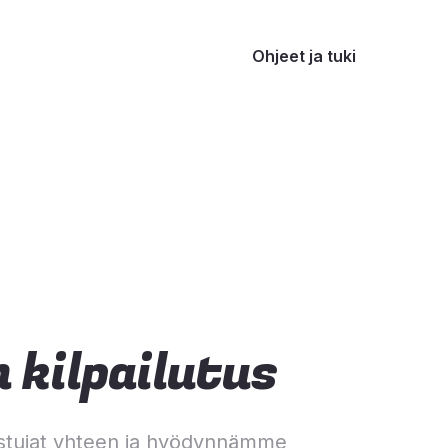
Ohjeet ja tuki
 kilpailutus
stujat yhteen ja hyödynnämme