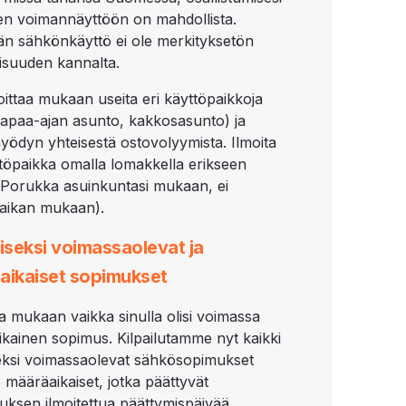
en voimannäyttöön on mahdollista.
än sähkönkäyttö ei ole merkityksetön
suuden kannalta.
moittaa mukaan useita eri käyttöpaikkoja
vapaa-ajan asunto, kakkosasunto) ja
yödyn yhteisestä ostovolyymista. Ilmoita
ttöpaikka omalla lomakkella erikseen
e Porukka asuinkuntasi mukaan, ei
aikan mukaan).
iseksi voimassaolevat ja
aikaiset sopimukset
lla mukaan vaikka sinulla olisi voimassa
kainen sopimus. Kilpailutamme nyt kaikki
seksi voimassaolevat sähkösopimukset
 määräaikaiset, jotka päättyvät
utuksen ilmoitettua päättymispäivää