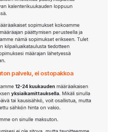
van kalenterikuukauden loppuun
sä.
ääräaikaiset sopimukset kokoamme
määräajan päättymisen perusteella ja
utamme nämä sopimukset erikseen. Tulet
 kilpailuaikataulusta tiedotteen
pimuksesi määrajan lähetyessä
an.
ton palvelu, ei ostopakkoa
lutamme
12-
24 kuukauden
määräaikaisen
ksen
yksiaikamittauksella
. Mikäli sinulla
äivä tai kausisähkö, voit osallistua, mutta
utettu sähkön hinta on vakio.
mme on sinulle maksuton.
tumisesi ei ole sitova, mutta tavoitteemme