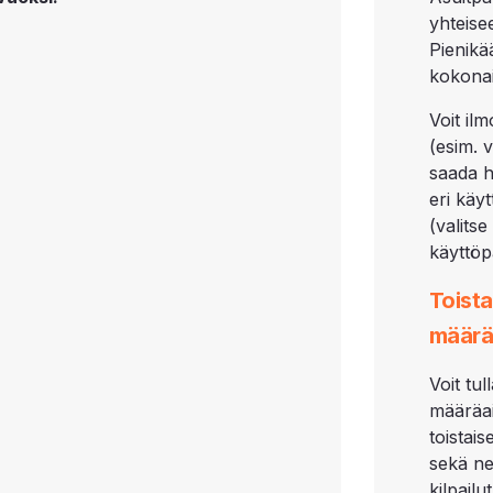
yhteise
Pienikä
kokonai
Voit il
(esim. 
saada h
eri käy
(valits
käyttöp
Toista
määrä
Voit tu
määräai
toistai
sekä ne
kilpail