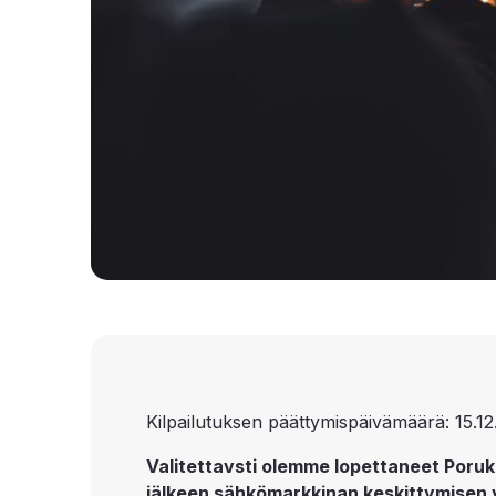
Kilpailutuksen päättymispäivämäärä: 15.12
Valitettavsti olemme lopettaneet Poruk
jälkeen sähkömarkkinan keskittymisen 