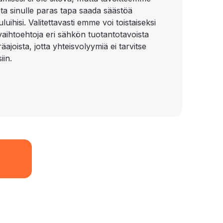
ota sinulle paras tapa saada säästöä
uihisi. Valitettavasti emme voi toistaiseksi
 vaihtoehtoja eri sähkön tuotantotavoista
äajoista, jotta yhteisvolyymiä ei tarvitse
iin.