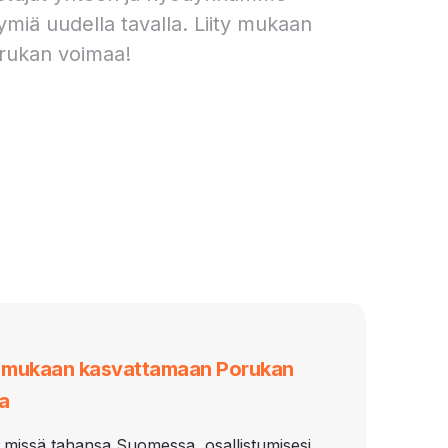
ymiä uudella tavalla. Liity mukaan
rukan voimaa!
i mukaan kasvattamaan Porukan
a
 missä tahansa Suomessa, osallistumisesi