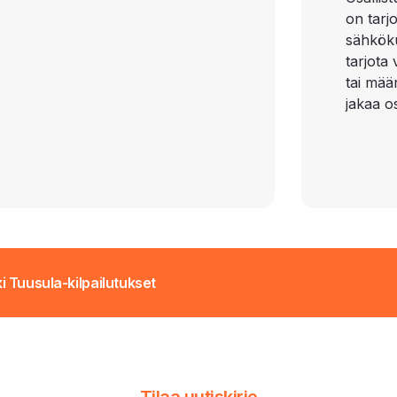
on tarj
sähkökul
tarjota
tai määr
jakaa os
i Tuusula-kilpailutukset