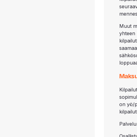
seuraa
mennes
Muut m
yhteen 
kilpail
saamaan
sähköso
loppua
Maksu
Kilpai
sopimu
on yö/p
kilpail
Palvelu
Osallis