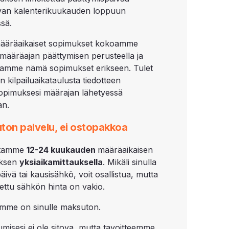
van kalenterikuukauden loppuun
sä.
ääräaikaiset sopimukset kokoamme
määräajan päättymisen perusteella ja
utamme nämä sopimukset erikseen. Tulet
 kilpailuaikataulusta tiedotteen
pimuksesi määrajan lähetyessä
an.
ton palvelu, ei ostopakkoa
lutamme
12-
24 kuukauden
määräaikaisen
ksen
yksiaikamittauksella
. Mikäli sinulla
äivä tai kausisähkö, voit osallistua, mutta
utettu sähkön hinta on vakio.
mme on sinulle maksuton.
tumisesi ei ole sitova, mutta tavoitteemme