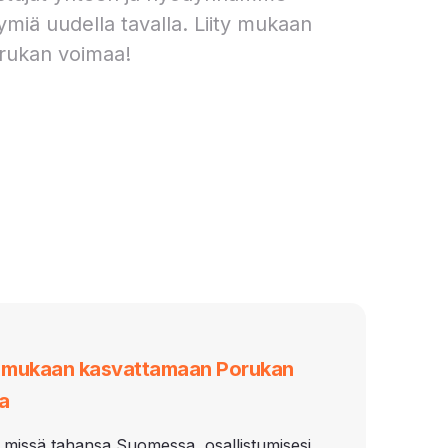
ymiä uudella tavalla. Liity mukaan
rukan voimaa!
i mukaan kasvattamaan Porukan
a
 missä tahansa Suomessa, osallistumisesi