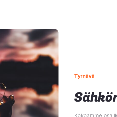
Tyrnävä
Sähkön
Kokoamme osalli