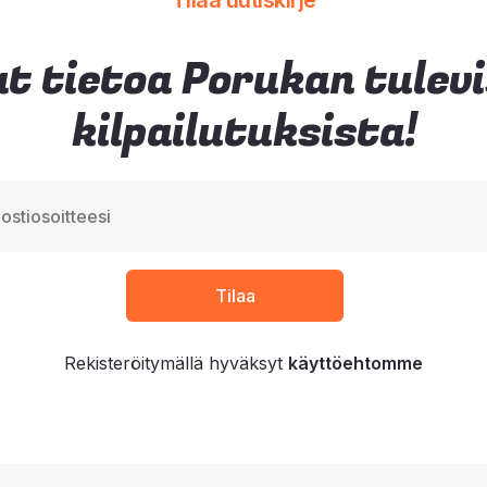
Tilaa uutiskirje
t tietoa Porukan tulev
kilpailutuksista!
Rekisteröitymällä hyväksyt
käyttöehtomme