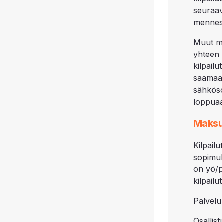
seuraa
mennes
Muut m
yhteen 
kilpail
saamaan
sähköso
loppua
Maksu
Kilpai
sopimu
on yö/p
kilpail
Palvelu
Osallis