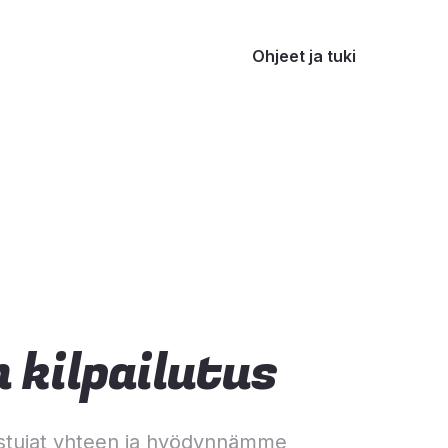
Ohjeet ja tuki
 kilpailutus
stujat yhteen ja hyödynnämme