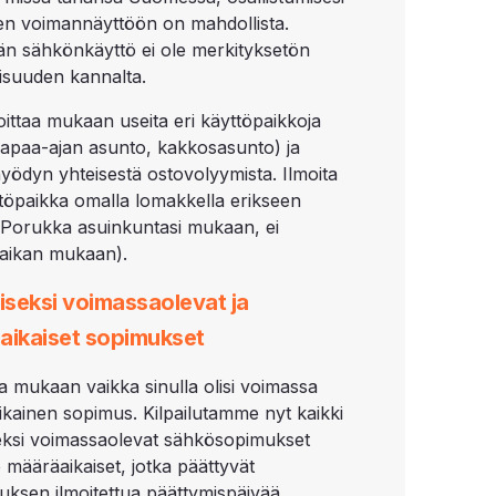
en voimannäyttöön on mahdollista.
än sähkönkäyttö ei ole merkityksetön
suuden kannalta.
moittaa mukaan useita eri käyttöpaikkoja
vapaa-ajan asunto, kakkosasunto) ja
yödyn yhteisestä ostovolyymista. Ilmoita
ttöpaikka omalla lomakkella erikseen
e Porukka asuinkuntasi mukaan, ei
aikan mukaan).
iseksi voimassaolevat ja
aikaiset sopimukset
lla mukaan vaikka sinulla olisi voimassa
kainen sopimus. Kilpailutamme nyt kaikki
seksi voimassaolevat sähkösopimukset
 määräaikaiset, jotka päättyvät
utuksen ilmoitettua päättymispäivää