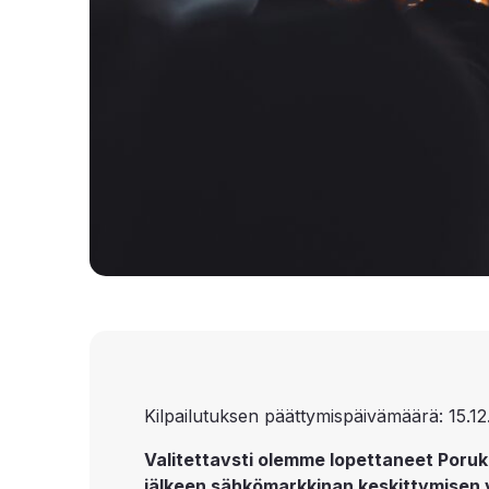
Kilpailutuksen päättymispäivämäärä: 15.12
Valitettavsti olemme lopettaneet Poruk
jälkeen sähkömarkkinan keskittymisen 