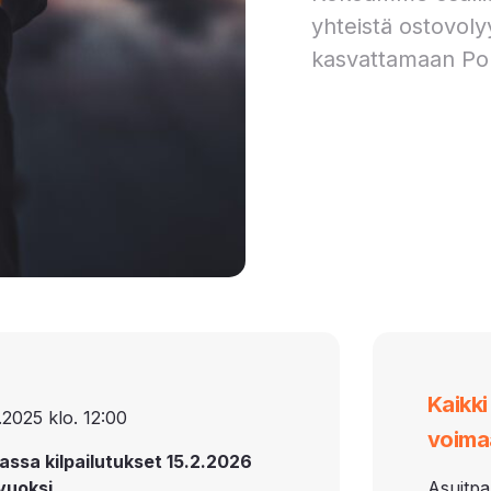
yhteistä ostovoly
kasvattamaan Po
Kaikk
.2025 klo. 12:00
voima
assa kilpailutukset 15.2.2026
vuoksi.
Asuitpa