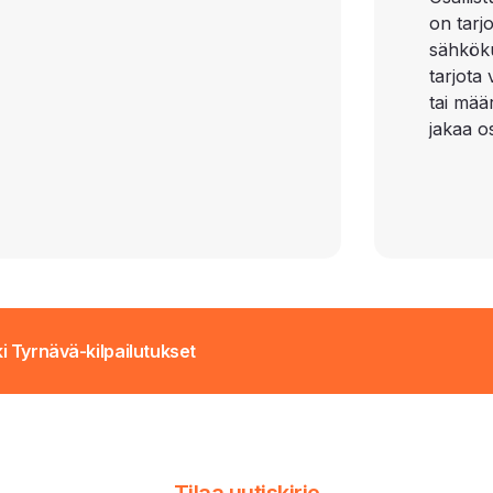
on tarj
sähkökul
tarjota
tai määr
jakaa os
i Tyrnävä-kilpailutukset