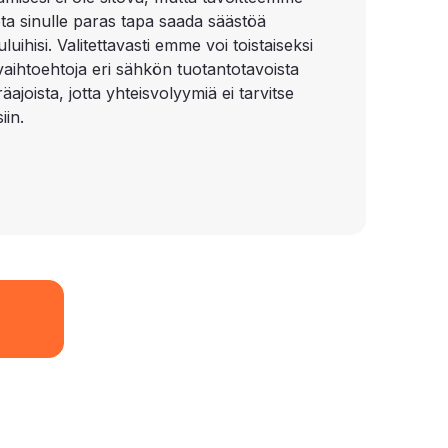
ota sinulle paras tapa saada säästöä
uihisi. Valitettavasti emme voi toistaiseksi
 vaihtoehtoja eri sähkön tuotantotavoista
äajoista, jotta yhteisvolyymiä ei tarvitse
iin.