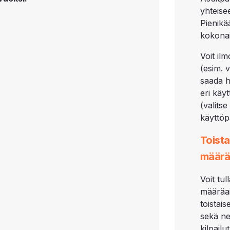
yhteise
Pienikä
kokonai
Voit il
(esim. 
saada h
eri käy
(valits
käyttöp
Toista
määrä
Voit tu
määräai
toistai
sekä ne
kilpail